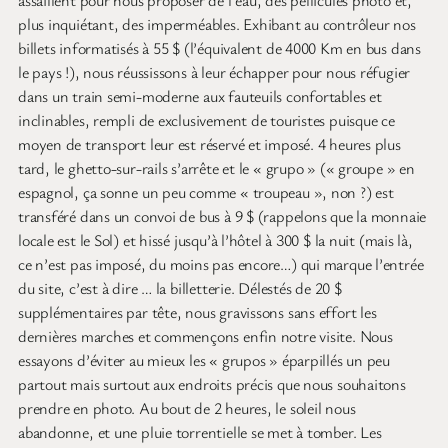
assaillent pour nous proposer de l’eau, des pellicules photo et,
plus inquiétant, des imperméables. Exhibant au contrôleur nos
billets informatisés à 55 $ (l’équivalent de 4000 Km en bus dans
le pays !), nous réussissons à leur échapper pour nous réfugier
dans un train semi-moderne aux fauteuils confortables et
inclinables, rempli de exclusivement de touristes puisque ce
moyen de transport leur est réservé et imposé. 4 heures plus
tard, le ghetto-sur-rails s’arrête et le « grupo » (« groupe » en
espagnol, ça sonne un peu comme « troupeau », non ?) est
transféré dans un convoi de bus à 9 $ (rappelons que la monnaie
locale est le Sol) et hissé jusqu’à l’hôtel à 300 $ la nuit (mais là,
ce n’est pas imposé, du moins pas encore…) qui marque l’entrée
du site, c’est à dire … la billetterie. Délestés de 20 $
supplémentaires par tête, nous gravissons sans effort les
dernières marches et commençons enfin notre visite. Nous
essayons d’éviter au mieux les « grupos » éparpillés un peu
partout mais surtout aux endroits précis que nous souhaitons
prendre en photo. Au bout de 2 heures, le soleil nous
abandonne, et une pluie torrentielle se met à tomber. Les