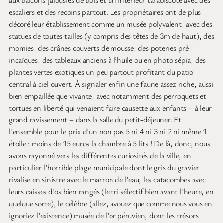
aux balcons-jalousies de bois et un intérieur tarabiscoté avec des
escaliers et des recoins partout. Les propriétaires ont de plus
décoré leur établissement comme un musée polyvalent, avec des
statues de toutes tailles (y compris des têtes de 3m de haut), des
momies, des crânes couverts de mousse, des poteries pré-
incaïques, des tableaux anciens à l’huile ou en photo sépia, des
plantes vertes exotiques un peu partout profitant du patio
central à ciel ouvert. À signaler enfin une faune assez riche, aussi
bien empaillée que vivante, avec notamment des perroquets et
tortues en liberté qui venaient faire causette aux enfants – à leur
grand ravissement – dans la salle du petit-déjeuner. Et
l’ensemble pour le prix d’un non pas 5 ni 4 ni 3 ni 2 ni même 1
étoile : moins de 15 euros la chambre à 5 lits ! De là, donc, nous
avons rayonné vers les différentes curiosités de la ville, en
particulier l’horrible plage municipale dont le gris du gravier
rivalise en sinistre avec le marron de l’eau, les catacombes avec
leurs caisses d’os bien rangés (le tri sélectif bien avant l’heure, en
quelque sorte), le célèbre (allez, avouez que comme nous vous en
ignoriez l’existence) musée de l’or péruvien, dont les trésors