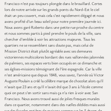
Francisco n’est pas toujours plongée dans le brouillard. Certes
lors de notre arrivée sur les grands ponts du Nord-Est le ciel
était un peu couvert, mais cela s’est rapidement dégagé et nous
avons profité d’un beau soleil pour notre première journée ici.
Nous avons garé Roberto dans une petite rue proche du centre
et nous sommes partis à pied prendre le pouls de la ville, sans
chercher d’emblée à voir les attractions majeures. Tous les
quartiers ne se ressemblent sans doute pas, mais celui de
Mission District était plutôt agréable avec ses demeures
victoriennes multicolores bordant des rues vallonnées jalonnées
de palmiers, ses espaces verts bien occupés en ce dimanche et
ses églises-missions témoignant de l’ère espagnole. Car la ville
n’est américaine que depuis 1848, vous savez, l’année où Victor
Auguste Poulain a créé la célèbre marque de chocolat alors qu’il
n’avait que 23 ans et qu’il n’avait été que 3 ans à l’école comme
quoi on peut s’en sortir sans mais ça n’a rien à voir avec San
Francisco. Nous avons trouvé aussi de jolies fresques murales
dans ce quartier, notamment dans des ruelles dédiées mais aussi
sur des façades entières de maisons comme sur les 5 étages de