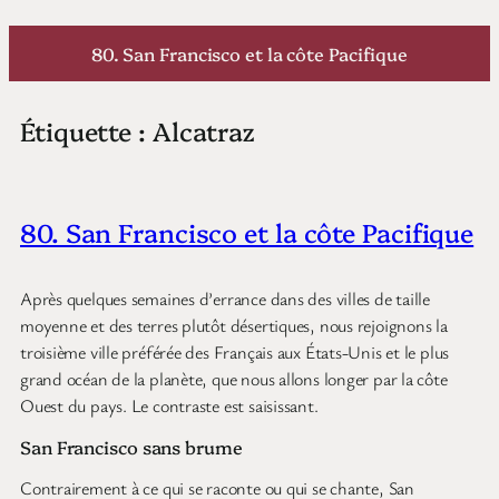
Aller
au
80. San Francisco et la côte Pacifique
contenu
Étiquette :
Alcatraz
80. San Francisco et la côte Pacifique
Après quelques semaines d’errance dans des villes de taille
moyenne et des terres plutôt désertiques, nous rejoignons la
troisième ville préférée des Français aux États-Unis et le plus
grand océan de la planète, que nous allons longer par la côte
Ouest du pays. Le contraste est saisissant.
San Francisco sans brume
Contrairement à ce qui se raconte ou qui se chante, San