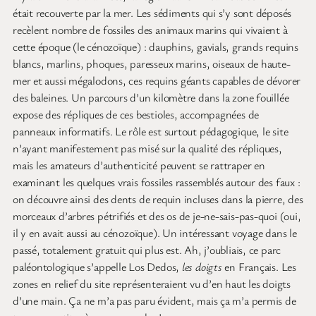
était recouverte par la mer. Les sédiments qui s’y sont déposés
recèlent nombre de fossiles des animaux marins qui vivaient à
cette époque (le cénozoïque) : dauphins, gavials, grands requins
blancs, marlins, phoques, paresseux marins, oiseaux de haute-
mer et aussi mégalodons, ces requins géants capables de dévorer
des baleines. Un parcours d’un kilomètre dans la zone fouillée
expose des répliques de ces bestioles, accompagnées de
panneaux informatifs. Le rôle est surtout pédagogique, le site
n’ayant manifestement pas misé sur la qualité des répliques,
mais les amateurs d’authenticité peuvent se rattraper en
examinant les quelques vrais fossiles rassemblés autour des faux :
on découvre ainsi des dents de requin incluses dans la pierre, des
morceaux d’arbres pétrifiés et des os de je-ne-sais-pas-quoi (oui,
il y en avait aussi au cénozoïque). Un intéressant voyage dans le
passé, totalement gratuit qui plus est. Ah, j’oubliais, ce parc
paléontologique s’appelle Los Dedos,
les doigts
en Français. Les
zones en relief du site représenteraient vu d’en haut les doigts
d’une main. Ça ne m’a pas paru évident, mais ça m’a permis de