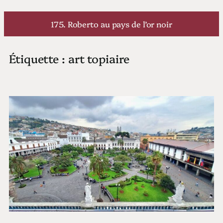
Aller
au
175. Roberto au pays de l’or noir
contenu
Étiquette :
art topiaire