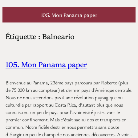
Aller
au
105. Mon Panama paper
contenu
Étiquette :
Balneario
105. Mon Panama paper
Bienvenue au Panama, 23ème pays parcouru par Roberto (plus
de 75 000 km au compteur) et dernier pays d’Amérique centrale.
Nous ne nous attendons pas à une révolution paysagique ou
culturelle par rapport au Costa Rica, d’autant plus que nous
connaissons un peu le pays pour l’avoir visité juste avant le
premier confinement. Mais c’était sac au dos et transports en
commun. Notre fidèle destrier nous permettra sans doute
d’élargir un peu le champ de nos anciennes découvertes. A voir…