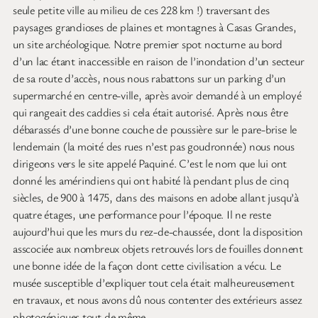
seule petite ville au milieu de ces 228 km !) traversant des
paysages grandioses de plaines et montagnes à Casas Grandes,
un site archéologique. Notre premier spot nocturne au bord
d’un lac étant inaccessible en raison de l’inondation d’un secteur
de sa route d’accès, nous nous rabattons sur un parking d’un
supermarché en centre-ville, après avoir demandé à un employé
qui rangeait des caddies si cela était autorisé. Après nous être
débarassés d’une bonne couche de poussière sur le pare-brise le
lendemain (la moité des rues n’est pas goudronnée) nous nous
dirigeons vers le site appelé Paquiné. C’est le nom que lui ont
donné les amérindiens qui ont habité là pendant plus de cinq
siècles, de 900 à 1475, dans des maisons en adobe allant jusqu’à
quatre étages, une performance pour l’époque. Il ne reste
aujourd’hui que les murs du rez-de-chaussée, dont la disposition
asscociée aux nombreux objets retrouvés lors de fouilles donnent
une bonne idée de la façon dont cette civilisation a vécu. Le
musée susceptible d’expliquer tout cela était malheureusement
en travaux, et nous avons dû nous contenter des extérieurs assez
photogéniques tout de même.