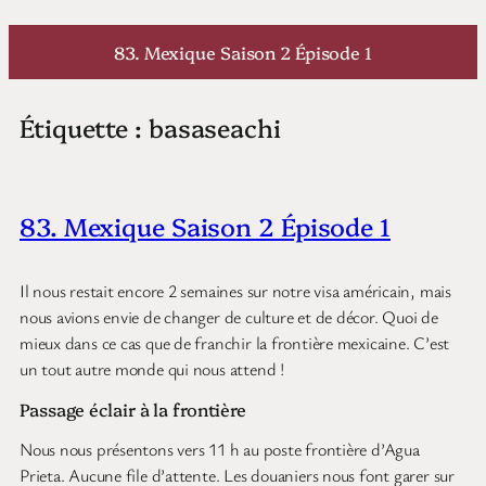
Aller
au
83. Mexique Saison 2 Épisode 1
contenu
Étiquette :
basaseachi
83. Mexique Saison 2 Épisode 1
Il nous restait encore 2 semaines sur notre visa américain, mais
nous avions envie de changer de culture et de décor. Quoi de
mieux dans ce cas que de franchir la frontière mexicaine. C’est
un tout autre monde qui nous attend !
Passage éclair à la frontière
Nous nous présentons vers 11 h au poste frontière d’Agua
Prieta. Aucune file d’attente. Les douaniers nous font garer sur