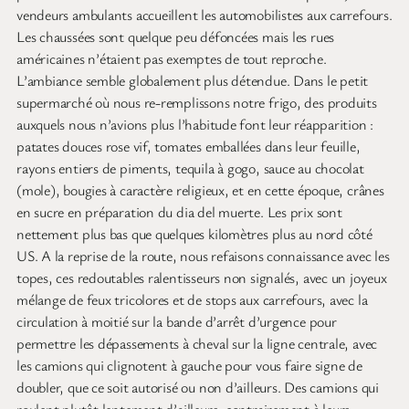
vendeurs ambulants accueillent les automobilistes aux carrefours.
Les chaussées sont quelque peu défoncées mais les rues
américaines n’étaient pas exemptes de tout reproche.
L’ambiance semble globalement plus détendue. Dans le petit
supermarché où nous re-remplissons notre frigo, des produits
auxquels nous n’avions plus l’habitude font leur réapparition :
patates douces rose vif, tomates emballées dans leur feuille,
rayons entiers de piments, tequila à gogo, sauce au chocolat
(mole), bougies à caractère religieux, et en cette époque, crânes
en sucre en préparation du dia del muerte. Les prix sont
nettement plus bas que quelques kilomètres plus au nord côté
US. A la reprise de la route, nous refaisons connaissance avec les
topes, ces redoutables ralentisseurs non signalés, avec un joyeux
mélange de feux tricolores et de stops aux carrefours, avec la
circulation à moitié sur la bande d’arrêt d’urgence pour
permettre les dépassements à cheval sur la ligne centrale, avec
les camions qui clignotent à gauche pour vous faire signe de
doubler, que ce soit autorisé ou non d’ailleurs. Des camions qui
roulent plutôt lentement d’ailleurs, contrairement à leurs