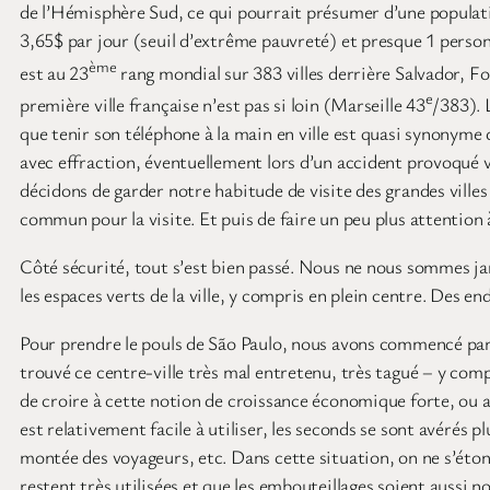
de l’Hémisphère Sud, ce qui pourrait présumer d’une population
3,65$ par jour (seuil d’extrême pauvreté) et presque 1 personn
ème
est au 23
rang mondial sur 383 villes derrière Salvador, For
e
première ville française n’est pas si loin (Marseille 43
/383). 
que tenir son téléphone à la main en ville est quasi synonyme de
avec effraction, éventuellement lors d’un accident provoqué 
décidons de garder notre habitude de visite des grandes ville
commun pour la visite. Et puis de faire un peu plus attention
Côté sécurité, tout s’est bien passé. Nous ne nous sommes jam
les espaces verts de la ville, y compris en plein centre. Des e
Pour prendre le pouls de São Paulo, nous avons commencé par vis
trouvé ce centre-ville très mal entretenu, très tagué – y com
de croire à cette notion de croissance économique forte, ou a
est relativement facile à utiliser, les seconds se sont avérés p
montée des voyageurs, etc. Dans cette situation, on ne s’éton
restent très utilisées et que les embouteillages soient aussi 