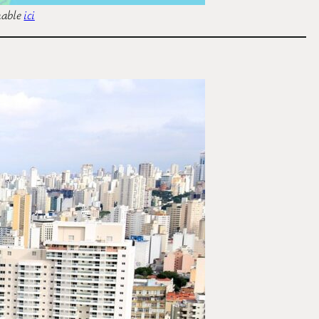
mable
ici