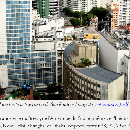
’une toute petite partie de Sao Paulo – Image de
Joel santana Joelf
grande ville du Brésil, de l’Amérique du Sud, et même de l’Hémisp
New Delhi, Shanghai et Dhaka, respectivement 38, 32, 29 et 23 mi