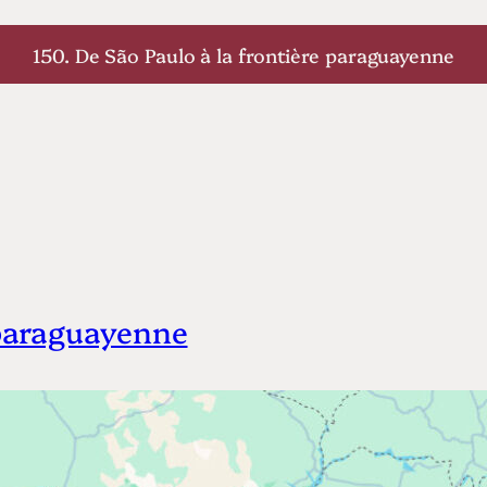
150. De São Paulo à la frontière paraguayenne
 paraguayenne