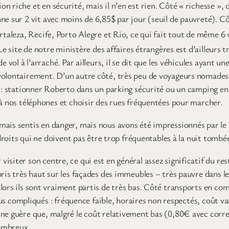
 riche et en sécurité, mais il n’en est rien. Côté « richesse », 
e sur 2 vit avec moins de 6,85$ par jour (seuil de pauvreté). Côt
taleza, Recife, Porto Alegre et Rio, ce qui fait tout de même 6 v
Le site de notre ministère des affaires étrangères est d’ailleurs 
 vol à l’arraché. Par ailleurs, il se dit que les véhicules ayant u
volontairement. D’un autre côté, très peu de voyageurs nomades
s : stationner Roberto dans un parking sécurité ou un camping en 
 à nos téléphones et choisir des rues fréquentées pour marcher.
ais sentis en danger, mais nous avons été impressionnés par le 
ndroits qui ne doivent pas être trop fréquentables à la nuit tombé
iter son centre, ce qui est en général assez significatif du reste
pris très haut sur les façades des immeubles – très pauvre dans l
lors ils sont vraiment partis de très bas. Côté transports en com
lus compliqués : fréquence faible, horaires non respectés, coût va
ne guère que, malgré le coût relativement bas (0,80€ avec corres
nombreux.