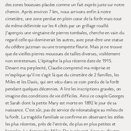
des zones boueuses placées comme un fait exprès juste sur notre
chemin. Après environ 7 km, nous arrivons enfin à notre
cimetière, une zone perdue en plein cœur de la forêt mais tout
de même délimitée sur les 4 côtés par un grillage rouillé.
J’aperçois une vingtaine de pierres tombales, cherche en vain du
regard celle qui dominerait les autres, avec peut-être une statue
du célèbre jazzman ou une trompette fleurie. Mais je ne trouve
que de vieilles pierres moussues de tailles diverses, visiblement
non entretenues. L’épitaphe la plus récente date de 1915.
Devant ma perplexité, Claudie comprend ma méprise et
m’explique qu’il ne s’agit là que du cimetière de 2 familles, les
Miles et les Davis, qui ont vécu dans ce coin perdu de la forêt
pendant quelques décennies. A lire les inscriptions gravées, on
imagine des conditions de vie difficiles. Ainsi ce couple Georges
et Sarah dont la petite Mary est morte en 1892 le jour de sa
naissance. C’est sûr, pas de service de néonatalogie au milieu de
la forêt. La tragédie familiale se confirme en observant les stèles
les plus récentes, près de l’entrée, de plus en plus petites et
bancales. Le dernier des Miles-Davis n’aurait-il pas eu d’autre