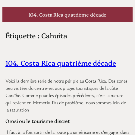
Aller
au
104. Costa Rica quatrième décade
contenu
Étiquette :
Cahuita
104. Costa Rica quatrième décade
Voici la dernière série de notre périple au Costa Rica. Des zones
peu visitées du centre-est aux plages touristiques de la côte
Caraïbe. Comme pour les épisodes précédents, c’est la nature
qui revient en leitmotiv. Pas de problème, nous sommes loin de
la saturation !
Orosi ou le tourisme discret
Il faut à la fois sortir de la route panaméricaine et s’engager dans