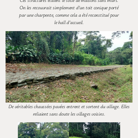
Ces structures étaient le socle de maisons sans murs.
On les recouvrait simplement d’un toit conique porté
par une charpente, comme cela a été reconstitué pour
le hall d’accueil.
De véritables chaussées pavées entrent et sortent du village. Elles
reliaient sans doute les villages voisins.