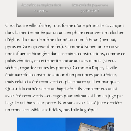
Autrefois cette place était
Une envie de piquer une
un port…
petite tête ?
C’est l’autre ville côtière, sous forme d’une péninsule s’avançant
dans la mer terminée par un ancien phare reconverti en clocher
d’église. Il a tout de même donné son nom à Piran (ben oui,
pyros en Grec ça veut dire feu). Comme à Koper, on retrouve
une influence étrangère dans certaines constructions, comme ce
palais vénitien, et cette petite statue aux airs danois (si vous
séchez, regardez toutes les photos). Comme à Koper, la ville
était autrefois construite autour d’un port presque intérieur,
mais celui-ci a été reconverti en place parce qu’il en manquait.
Quant à la cathédrale et au baptistère, ils semblent eux aussi
avoir été reconvertis …en cages pour animaux si l’on en juge par
la grille qui barre leur porte. Non sans avoir laissé juste derrière
un tronc accessible aux fidèles, pas folle la guêpe !