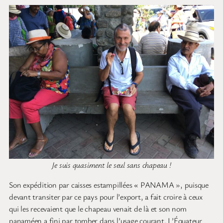
Je suis quasiment le seul sans chapeau !
Son expédition par caisses estampillées « PANAMA », puisque
devant transiter par ce pays pour l’export, a fait croire à ceux
qui les recevaient que le chapeau venait de là et son nom
panaméen a fini par tomber dans l’usage courant. L’Équateur