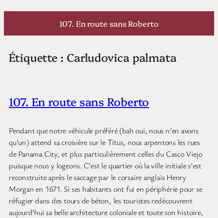
Aller
au
107. En route sans Roberto
contenu
Étiquette :
Carludovica palmata
107. En route sans Roberto
Pendant que notre véhicule préféré (bah oui, nous n’en avons
qu’un) attend sa croisière sur le Titus, nous arpentons les rues
de Panama City, et plus particulièrement celles du Casco Viejo
puisque nous y logeons. C’est le quartier où la ville initiale s’est
reconstruite après le saccage par le corsaire anglais Henry
Morgan en 1671. Si ses habitants ont fui en périphérie pour se
réfugier dans des tours de béton, les touristes redécouvrent
aujourd’hui sa belle architecture coloniale et toute son histoire,