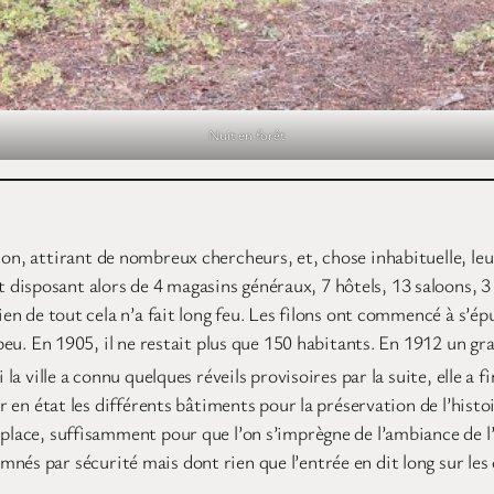
Nuit en forêt
ion, attirant de nombreux chercheurs, et, chose inhabituelle, le
isposant alors de 4 magasins généraux, 7 hôtels, 13 saloons, 3 é
rien de tout cela n’a fait long feu. Les filons ont commencé à s’é
à peu. En 1905, il ne restait plus que 150 habitants. En 1912 un 
a ville a connu quelques réveils provisoires par la suite, elle a f
ir en état les différents bâtiments pour la préservation de l’hist
 place, suffisamment pour que l’on s’imprègne de l’ambiance de l
és par sécurité mais dont rien que l’entrée en dit long sur les 