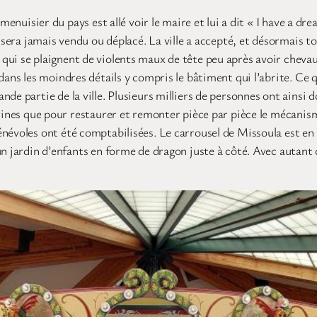
menuisier du pays est allé voir le maire et lui a dit « I have a dr
e sera jamais vendu ou déplacé. La ville a accepté, et désormais 
ui se plaignent de violents maux de tête peu après avoir chevauc
dans les moindres détails y compris le bâtiment qui l’abrite. Ce
de partie de la ville. Plusieurs milliers de personnes ont ainsi d
urines que pour restaurer et remonter pièce par pièce le mécanism
névoles ont été comptabilisées. Le carrousel de Missoula est en
n jardin d’enfants en forme de dragon juste à côté. Avec autant d