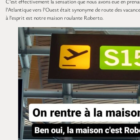
C’est effectivement la sensation que nous avons eue en prena
l’Atlantique vers l’Ouest était synonyme de route des vacance
à l’esprit est notre maison roulante Roberto.