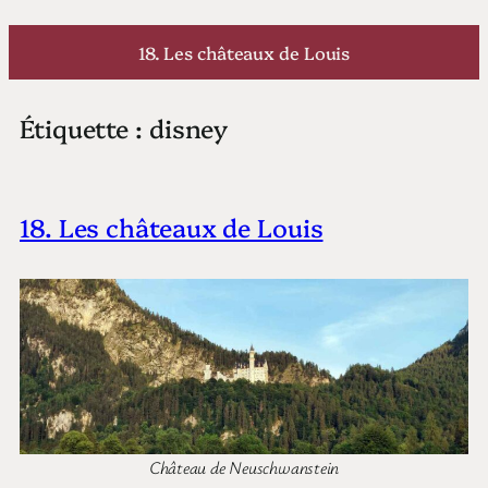
Aller
au
18. Les châteaux de Louis
contenu
Étiquette :
disney
18. Les châteaux de Louis
Château de Neuschwanstein