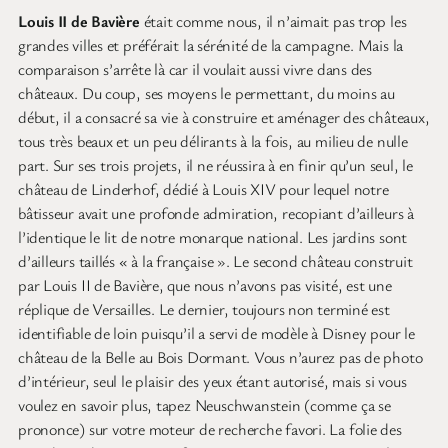
Louis II de Bavière
était comme nous, il n’aimait pas trop les
grandes villes et préférait la sérénité de la campagne. Mais la
comparaison s’arrête là car il voulait aussi vivre dans des
châteaux. Du coup, ses moyens le permettant, du moins au
début, il a consacré sa vie à construire et aménager des châteaux,
tous très beaux et un peu délirants à la fois, au milieu de nulle
part. Sur ses trois projets, il ne réussira à en finir qu’un seul, le
château de Linderhof, dédié à Louis XIV pour lequel notre
bâtisseur avait une profonde admiration, recopiant d’ailleurs à
l’identique le lit de notre monarque national. Les jardins sont
d’ailleurs taillés « à la française ». Le second château construit
par Louis II de Bavière, que nous n’avons pas visité, est une
réplique de Versailles. Le dernier, toujours non terminé est
identifiable de loin puisqu’il a servi de modèle à Disney pour le
château de la Belle au Bois Dormant. Vous n’aurez pas de photo
d’intérieur, seul le plaisir des yeux étant autorisé, mais si vous
voulez en savoir plus, tapez Neuschwanstein (comme ça se
prononce) sur votre moteur de recherche favori. La folie des