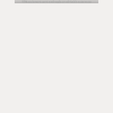
Gravure naturelle
Du bois flotté à profusion
Flore et faune variées