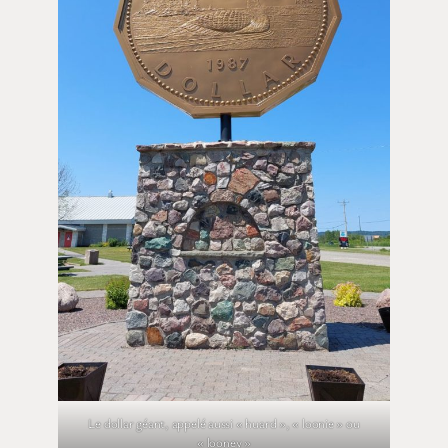
Le dollar géant, appelé aussi « huard », « loonie » ou
« looney »