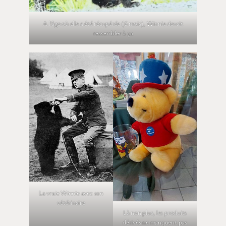
A l’âge où elle a été récupérée (6 mois), Winnie devait
ressembler à ça
La vraie Winnie avec son
vétérinaire
Là non plus, les produits
dérivés ne manquent pas