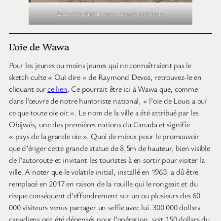
Le Lac Supérieur, une vraie mer intérieure
L’oie de Wawa
Pour les jeunes ou moins jeunes qui ne connaîtraient pas le
sketch culte « Ouï dire » de Raymond Devos, retrouvez-le en
cliquant sur
ce lien
. Ce pourrait être ici à Wawa que, comme
dans l’œuvre de notre humoriste national, « l’oie de Louis a ouï
ce que toute oie oit ». Le nom de la ville a été attribué par les
Obijwés, une des premières nations du Canada et signifie
« pays de la grande oie ». Quoi de mieux pour le promouvoir
que d’ériger cette grande statue de 8,5m de hauteur, bien visible
de l’autoroute et invitant les touristes à en sortir pour visiter la
ville. A noter que le volatile initial, installé en 1963, a dû être
remplacé en 2017 en raison de la rouille qui le rongeait et du
risque conséquent d’effondrement sur un ou plusieurs des 60
000 visiteurs venus partager un selfie avec lui. 300 000 dollars
canadiens ont été dépensés pour l’opération, soit 150 dollars du