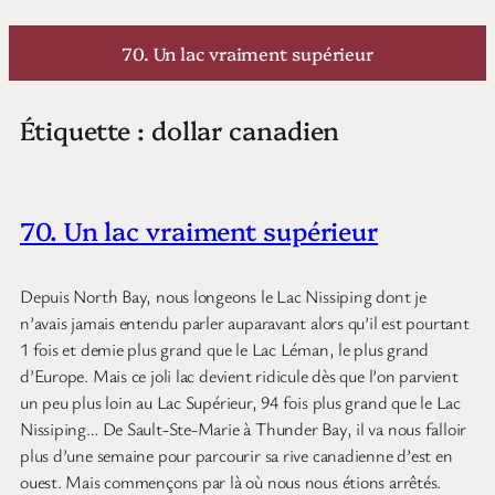
Aller
au
70. Un lac vraiment supérieur
contenu
Étiquette :
dollar canadien
70. Un lac vraiment supérieur
Depuis North Bay, nous longeons le Lac Nissiping dont je
n’avais jamais entendu parler auparavant alors qu’il est pourtant
1 fois et demie plus grand que le Lac Léman, le plus grand
d’Europe. Mais ce joli lac devient ridicule dès que l’on parvient
un peu plus loin au Lac Supérieur, 94 fois plus grand que le Lac
Nissiping… De Sault-Ste-Marie à Thunder Bay, il va nous falloir
plus d’une semaine pour parcourir sa rive canadienne d’est en
ouest. Mais commençons par là où nous nous étions arrêtés.