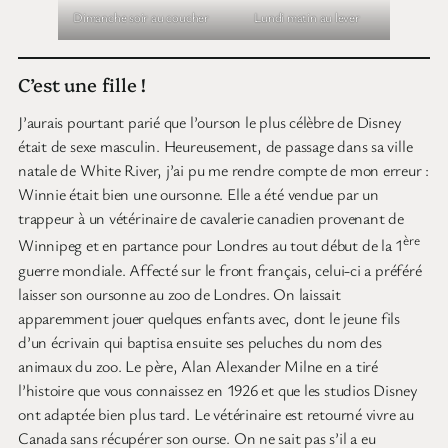
Dimanche soir au coucher
Lundi matin au lever
C’est une fille !
J’aurais pourtant parié que l’ourson le plus célèbre de Disney
était de sexe masculin. Heureusement, de passage dans sa ville
natale de White River, j’ai pu me rendre compte de mon erreur :
Winnie était bien une oursonne. Elle a été vendue par un
trappeur à un vétérinaire de cavalerie canadien provenant de
ère
Winnipeg et en partance pour Londres au tout début de la 1
guerre mondiale. Affecté sur le front français, celui-ci a préféré
laisser son oursonne au zoo de Londres. On laissait
apparemment jouer quelques enfants avec, dont le jeune fils
d’un écrivain qui baptisa ensuite ses peluches du nom des
animaux du zoo. Le père, Alan Alexander Milne en a tiré
l’histoire que vous connaissez en 1926 et que les studios Disney
ont adaptée bien plus tard. Le vétérinaire est retourné vivre au
Canada sans récupérer son ourse. On ne sait pas s’il a eu