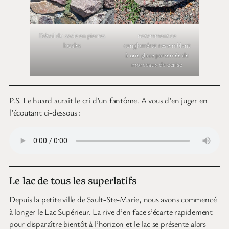
Détail du socle en pierres
notamment ce
locales
conglomérat ressemblant
à une glace parsemée de
morceaux de cerise
P.S. Le huard aurait le cri d’un fantôme. A vous d’en juger en
l’écoutant ci-dessous :
Le lac de tous les superlatifs
Depuis la petite ville de Sault-Ste-Marie, nous avons commencé
à longer le Lac Supérieur. La rive d’en face s’écarte rapidement
pour disparaître bientôt à l’horizon et le lac se présente alors