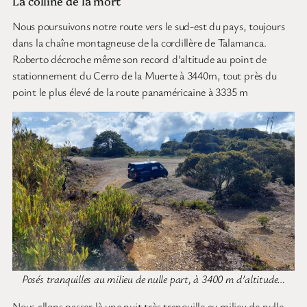
La colline de la mort
Nous poursuivons notre route vers le sud-est du pays, toujours
dans la chaîne montagneuse de la cordillère de Talamanca.
Roberto décroche même son record d’altitude au point de
stationnement du Cerro de la Muerte à 3440m, tout près du
point le plus élevé de la route panaméricaine à 3335 m
Posés tranquilles au milieu de nulle part, à 3400 m d’altitude…
Nous allons passer là une nuit très tranquille au milieu de nulle