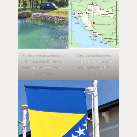
Après une nuit au bord de
C’est que la Bosnie est
l’eau avant la frontière,
curieusement le centre
nous repassons en Bosnie-
géographique …de la
Herzégovine
Croatie !