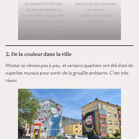
Le mémorial de Dinojik.
L’ado et sa mère enceinte
Un ado voulait aller au
son morts.
terrain de jeu mais sa mère
Le père a construit ce
l’en a empêché pour cause
mémorial
de raid aérien. La bombe
est tombée sur l’immeuble.
2. De la couleur dans la ville
Mostar se rénove peu à peu, et certains quartiers ont été doté de
superbes muraux pour sortir de la grisaille ambiante. C’est très
réussi.