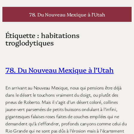
Aller
au
78. Du Nouveau Mexique à l’Utah
contenu
Étiquette :
habitations
troglodytiques
78. Du Nouveau Mexique à l’Utah
En arrivant au Nouveau Mexique, nous qui pensions être déjà
dans le désert le touchons vraiment du doigt, ou plutôt des
pneus de Roberto. Mais il s’agit d’un désert coloré, collines
jaune-vert parsemées de petits buissons ondulant à l’infini,
gigantesques falaises roses faites de couches empilées qui ne
demandent qu’à s’effondrer, profonds canyons comme celui du
Rio Grande qui ne sont pas dûs à l’érosion mais à l’écartement