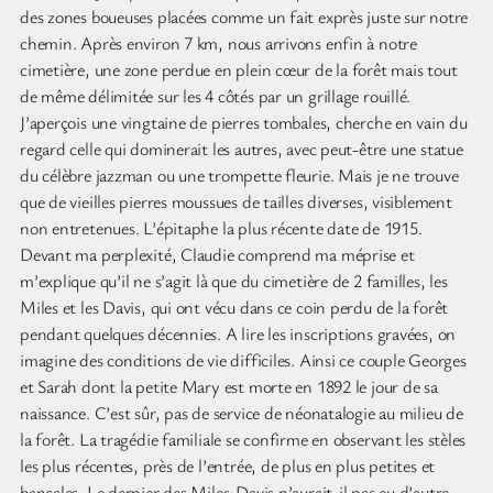
des zones boueuses placées comme un fait exprès juste sur notre
chemin. Après environ 7 km, nous arrivons enfin à notre
cimetière, une zone perdue en plein cœur de la forêt mais tout
de même délimitée sur les 4 côtés par un grillage rouillé.
J’aperçois une vingtaine de pierres tombales, cherche en vain du
regard celle qui dominerait les autres, avec peut-être une statue
du célèbre jazzman ou une trompette fleurie. Mais je ne trouve
que de vieilles pierres moussues de tailles diverses, visiblement
non entretenues. L’épitaphe la plus récente date de 1915.
Devant ma perplexité, Claudie comprend ma méprise et
m’explique qu’il ne s’agit là que du cimetière de 2 familles, les
Miles et les Davis, qui ont vécu dans ce coin perdu de la forêt
pendant quelques décennies. A lire les inscriptions gravées, on
imagine des conditions de vie difficiles. Ainsi ce couple Georges
et Sarah dont la petite Mary est morte en 1892 le jour de sa
naissance. C’est sûr, pas de service de néonatalogie au milieu de
la forêt. La tragédie familiale se confirme en observant les stèles
les plus récentes, près de l’entrée, de plus en plus petites et
bancales. Le dernier des Miles-Davis n’aurait-il pas eu d’autre