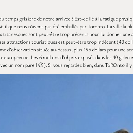
e du temps grisâtre de notre arrivée ? Est-ce lié à la fatigue phy
-il que nous n’avons pas été emballés par Toronto. La ville la pl
x titanesques sont peut-être trop présents pour lui donner une a
es attractions touristiques est peut-être trop indécent (43 doll
orme d’observation située au-dessus, plus 195 dollars pour une so
ure européenne. Les 6 millions d’objets exposés dans les 40 gal
 avec un nom pareil 😉). Si vous regardez bien, dans ToROnto il 