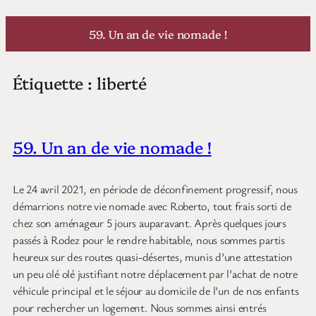
Aller
au
59. Un an de vie nomade !
contenu
Étiquette :
liberté
59. Un an de vie nomade !
Le 24 avril 2021, en période de déconfinement progressif, nous
démarrions notre vie nomade avec Roberto, tout frais sorti de
chez son aménageur 5 jours auparavant. Après quelques jours
passés à Rodez pour le rendre habitable, nous sommes partis
heureux sur des routes quasi-désertes, munis d’une attestation
un peu olé olé justifiant notre déplacement par l’achat de notre
véhicule principal et le séjour au domicile de l’un de nos enfants
pour rechercher un logement. Nous sommes ainsi entrés