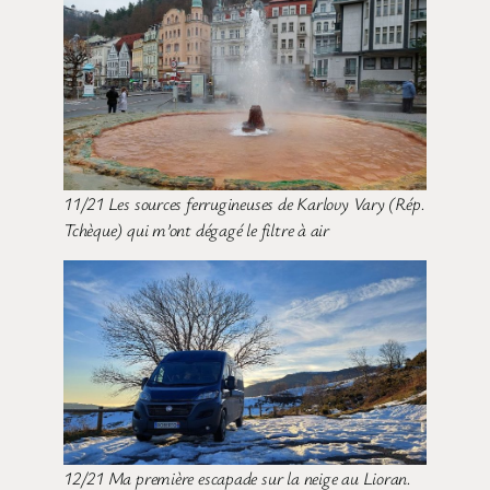
11/21 Les sources ferrugineuses de Karlovy Vary (Rép.
Tchèque) qui m’ont dégagé le filtre à air
12/21 Ma première escapade sur la neige au Lioran.