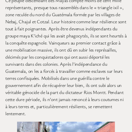
Ce peuple descendant des Mayas compte moins de cent mille
représentants, presque tous rassemblés dans le « triangle ixil »,
zone reculée du nord du Guatémala formée par les villages de
Nebaj, Chajul et Cotzal. Leur histoire comme leur résilience sont
tout à fait poignantes. Après être devenus indépendants du
groupe maya K’iché qui les avait phagocytés, ils se sont heurtés à
la conquête espagnole. Vainqueurs au premier contact grâce à
une mobilisation massive, ils ont dû en subir les représailles,
décimés par les conquistadores qui ont aussi déporté les
survivants dans des colonies. Après l’indépendance du
Guatemala, on les a forcés à travailler comme esclaves sur leurs
terres confisquées. Mobilisés dans une guérilla contre le
gouvernement afin de récupérer leur bien, ils ont subi alors un
véritable génocide de la part du dictateur Rios Montt. Pendant
cette dure période, ils n’ont jamais renoncé à leurs coutumes ni
à leurs terres et, particulièrement résilients, se remettent
lentement.