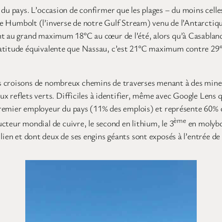
 du pays. L’occasion de confirmer que les plages – du moins celle
de Humbolt (l’inverse de notre Gulf Stream) venu de l’Antarctique,
nt au grand maximum 18°C au cœur de l’été, alors qu’à Casablanca
 latitude équivalente que Nassau, c’est 21°C maximum contre 2
s croisons de nombreux chemins de traverses menant à des mines
 aux reflets verts. Difficiles à identifier, même avec Google Len
 premier employeur du pays (11% des emplois) et représente 60% d
ème
ducteur mondial de cuivre, le second en lithium, le 3
en molybd
ien et dont deux de ses engins géants sont exposés à l’entrée de 