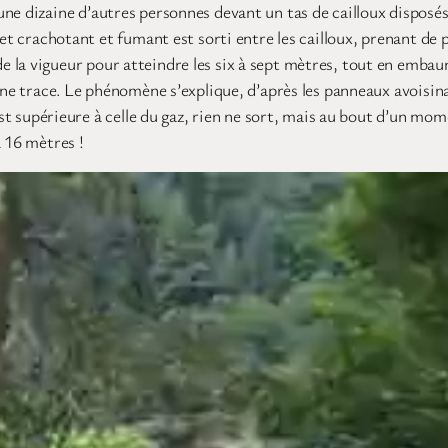
e dizaine d’autres personnes devant un tas de cailloux disposés 
et crachotant et fumant est sorti entre les cailloux, prenant de p
 la vigueur pour atteindre les six à sept mètres, tout en embau
une trace. Le phénomène s’explique, d’après les panneaux avoisinan
est supérieure à celle du gaz, rien ne sort, mais au bout d’un mome
à 16 mètres !