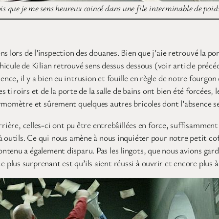
ois que je me sens heureux coincé dans une file interminable de poid
s lors de l’inspection des douanes. Bien que j’aie retrouvé la por
éhicule de Kilian retrouvé sens dessus dessous (voir article précé
e, il y a bien eu intrusion et fouille en règle de notre fourgon 
es tiroirs et de la porte de la salle de bains ont bien été forcée
ermomètre et sûrement quelques autres bricoles dont l’absence 
rière, celles-ci ont pu être entrebâillées en force, suffisamment 
à outils. Ce qui nous amène à nous inquiéter pour notre petit cof
tenu a également disparu. Pas les lingots, que nous avions gard
lus surprenant est qu’ils aient réussi à ouvrir et encore plus à 