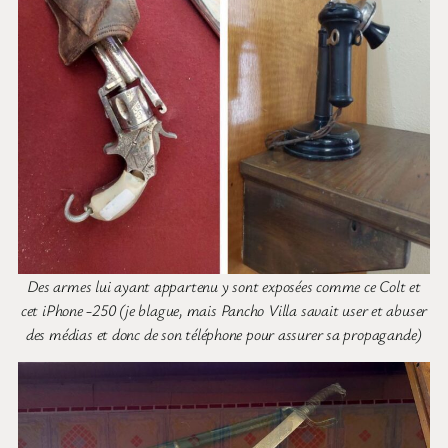
Des armes lui ayant appartenu y sont exposées comme ce Colt et
cet iPhone -250 (je blague, mais Pancho Villa savait user et abuser
des médias et donc de son téléphone pour assurer sa propagande)