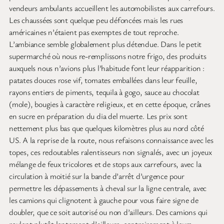
vendeurs ambulants accueillent les automobilistes aux carrefours.
Les chaussées sont quelque peu défoncées mais les rues
américaines n’étaient pas exemptes de tout reproche.
L’ambiance semble globalement plus détendue. Dans le petit
supermarché où nous re-remplissons notre frigo, des produits
auxquels nous n’avions plus l’habitude font leur réapparition :
patates douces rose vif, tomates emballées dans leur feuille,
rayons entiers de piments, tequila à gogo, sauce au chocolat
(mole), bougies à caractère religieux, et en cette époque, crânes
en sucre en préparation du dia del muerte. Les prix sont
nettement plus bas que quelques kilomètres plus au nord côté
US. A la reprise de la route, nous refaisons connaissance avec les
topes, ces redoutables ralentisseurs non signalés, avec un joyeux
mélange de feux tricolores et de stops aux carrefours, avec la
circulation à moitié sur la bande d’arrêt d’urgence pour
permettre les dépassements à cheval sur la ligne centrale, avec
les camions qui clignotent à gauche pour vous faire signe de
doubler, que ce soit autorisé ou non d’ailleurs. Des camions qui
roulent plutôt lentement d’ailleurs, contrairement à leurs