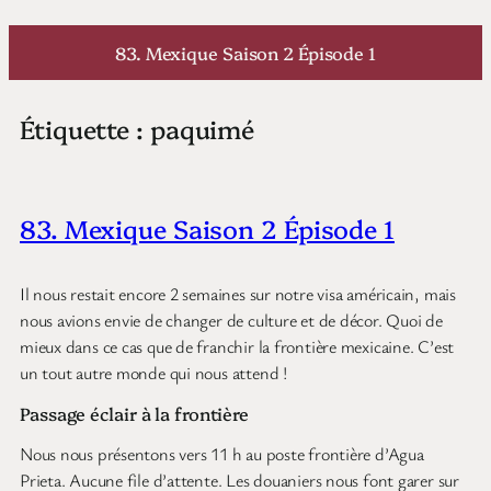
Aller
au
83. Mexique Saison 2 Épisode 1
contenu
Étiquette :
paquimé
83. Mexique Saison 2 Épisode 1
Il nous restait encore 2 semaines sur notre visa américain, mais
nous avions envie de changer de culture et de décor. Quoi de
mieux dans ce cas que de franchir la frontière mexicaine. C’est
un tout autre monde qui nous attend !
Passage éclair à la frontière
Nous nous présentons vers 11 h au poste frontière d’Agua
Prieta. Aucune file d’attente. Les douaniers nous font garer sur