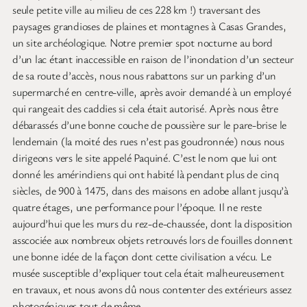
seule petite ville au milieu de ces 228 km !) traversant des
paysages grandioses de plaines et montagnes à Casas Grandes,
un site archéologique. Notre premier spot nocturne au bord
d’un lac étant inaccessible en raison de l’inondation d’un secteur
de sa route d’accès, nous nous rabattons sur un parking d’un
supermarché en centre-ville, après avoir demandé à un employé
qui rangeait des caddies si cela était autorisé. Après nous être
débarassés d’une bonne couche de poussière sur le pare-brise le
lendemain (la moité des rues n’est pas goudronnée) nous nous
dirigeons vers le site appelé Paquiné. C’est le nom que lui ont
donné les amérindiens qui ont habité là pendant plus de cinq
siècles, de 900 à 1475, dans des maisons en adobe allant jusqu’à
quatre étages, une performance pour l’époque. Il ne reste
aujourd’hui que les murs du rez-de-chaussée, dont la disposition
asscociée aux nombreux objets retrouvés lors de fouilles donnent
une bonne idée de la façon dont cette civilisation a vécu. Le
musée susceptible d’expliquer tout cela était malheureusement
en travaux, et nous avons dû nous contenter des extérieurs assez
photogéniques tout de même.