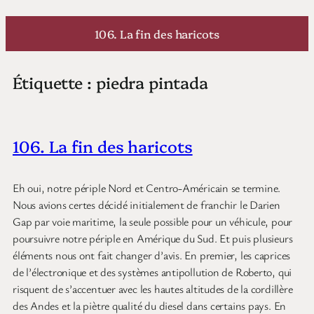
Aller
au
106. La fin des haricots
contenu
Étiquette :
piedra pintada
106. La fin des haricots
Eh oui, notre périple Nord et Centro-Américain se termine.
Nous avions certes décidé initialement de franchir le Darien
Gap par voie maritime, la seule possible pour un véhicule, pour
poursuivre notre périple en Amérique du Sud. Et puis plusieurs
éléments nous ont fait changer d’avis. En premier, les caprices
de l’électronique et des systèmes antipollution de Roberto, qui
risquent de s’accentuer avec les hautes altitudes de la cordillère
des Andes et la piètre qualité du diesel dans certains pays. En