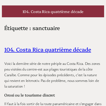
Aller
au
104. Costa Rica quatrième décade
contenu
Étiquette :
sanctuaire
104. Costa Rica quatrième décade
Voici la dernière série de notre périple au Costa Rica. Des zones
peu visitées du centre-est aux plages touristiques de la côte
Caraïbe. Comme pour les épisodes précédents, c’est la nature
qui revient en leitmotiv. Pas de problème, nous sommes loin de
la saturation !
Orosi ou le tourisme discret
Il faut à la fois sortir de la route panaméricaine et s’engager dans