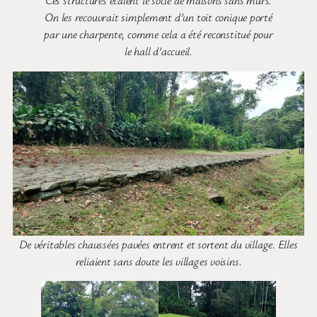
Ces structures étaient le socle de maisons sans murs.
On les recouvrait simplement d’un toit conique porté
par une charpente, comme cela a été reconstitué pour
le hall d’accueil.
De véritables chaussées pavées entrent et sortent du village. Elles
reliaient sans doute les villages voisins.