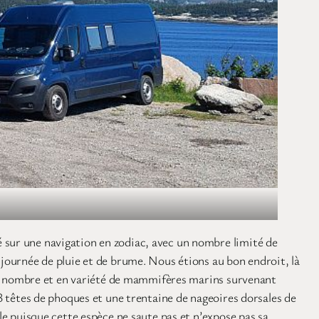
é sur une navigation en zodiac, avec un nombre limité de
 journée de pluie et de brume. Nous étions au bon endroit, là
c en nombre et en variété de mammifères marins survenant
 3 têtes de phoques et une trentaine de nageoires dorsales de
le puisque cette espèce ne saute pas et n’expose pas sa