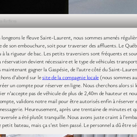
os fenêtres
 longeons le fleuve Saint-Laurent, nous sommes amenés régulièrem
e de son embouchure, soit pour traverser des affluents. Le Québe
u à la rigueur de bac. Les petits traversiers sont fréquents et sou
, la réservation devient nécessaire et le type de véhicules transpo
 maintenant gagner la Gaspésie, de l’autre côté du Saint-Lauren
chons d’abord sur le
site de la compagnie locale
(nous sommes aux 
créer un compte pour réserver en ligne. Nous cherchons alors si l
ersier n’accepte pas de véhicule de plus de 2,40m de hauteur et n
ompte, validons notre mail pour être autorisés enfin à réserver e
 par messagerie. Heureusement, après une trentaine de minutes e
traversée a été plutôt tranquille. Nous avons juste craint à l’e
 petit bateau, mais ça s’est bien passé. Le personnel a dû être sé