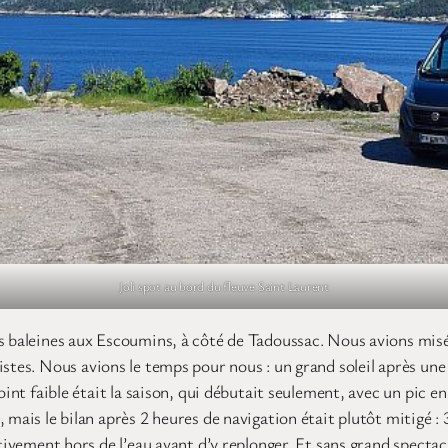
Joli spot au bord du fleuve Saint Laurent
es baleines aux Escoumins, à côté de Tadoussac. Nous avions mis
istes. Nous avions le temps pour nous : un grand soleil après une
 point faible était la saison, qui débutait seulement, avec un pi
 mais le bilan après 2 heures de navigation était plutôt mitigé :
rtivement hors de l’eau avant d’y replonger. Et sans grand spectac