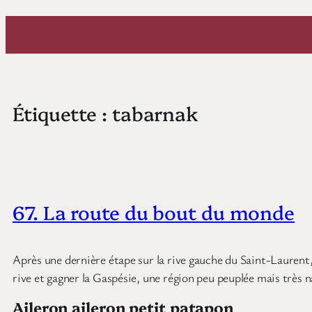
Aller
au
contenu
Étiquette :
tabarnak
67. La route du bout du monde
Après une dernière étape sur la rive gauche du Saint-Laurent,
rive et gagner la Gaspésie, une région peu peuplée mais très
Aileron aileron petit patapon