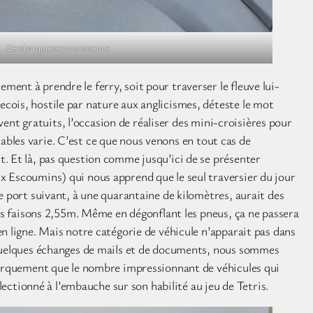
L’embarquement commence
ent à prendre le ferry, soit pour traverser le fleuve lui-
cois, hostile par nature aux anglicismes, déteste le mot
vent gratuits, l’occasion de réaliser des mini-croisières pour
rtables varie. C’est ce que nous venons en tout cas de
t. Et là, pas question comme jusqu’ici de se présenter
Escoumins) qui nous apprend que le seul traversier du jour
e port suivant, à une quarantaine de kilomètres, aurait des
ous faisons 2,55m. Même en dégonflant les pneus, ça ne passera
n ligne. Mais notre catégorie de véhicule n’apparait pas dans
t quelques échanges de mails et de documents, nous sommes
mbarquement que le nombre impressionnant de véhicules qui
lectionné à l’embauche sur son habilité au jeu de Tetris.