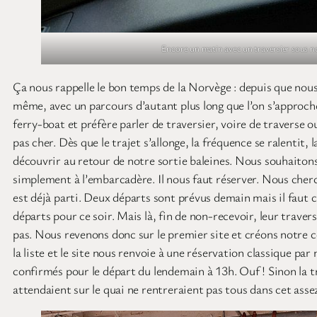
Encore un matin avec un traversier sous n
Ça nous rappelle le bon temps de la Norvège : depuis que nous
même, avec un parcours d’autant plus long que l’on s’approch
ferry-boat et préfère parler de traversier, voire de traverse o
pas cher. Dès que le trajet s’allonge, la fréquence se ralentit
découvrir au retour de notre sortie baleines. Nous souhaitons
simplement à l’embarcadère. Il nous faut réserver. Nous cher
est déjà parti. Deux départs sont prévus demain mais il faut 
départs pour ce soir. Mais là, fin de non-recevoir, leur trav
pas. Nous revenons donc sur le premier site et créons notre c
la liste et le site nous renvoie à une réservation classique
confirmés pour le départ du lendemain à 13h. Ouf ! Sinon la 
attendaient sur le quai ne rentreraient pas tous dans cet assez