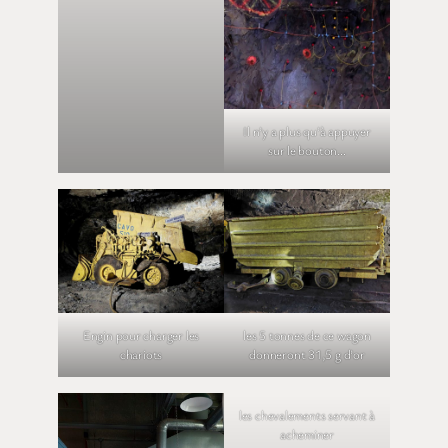
Il n’y a plus qu’à appuyer
Forage pour le placement
sur le bouton…
des explosifs
Engin pour charger les
les 5 tonnes de ce wagon
chariots
donneront 31,5 g d’or