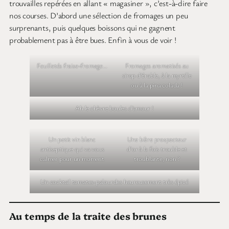
Dyn-Amos
Nous étions venus à Amos pour le Refuge Pageau et ses animaux
handicapés. Quitte à être là, nous avons poussé jusqu’au centre-
ville pour en respirer l’ambiance. Nous nous sommes présentés à
l’office du tourisme, aussi fleuri qu’accueillant et riche en
renseignements. De nombreuses activités insoupçonnées sont
proposées par la ville, si dynamique que je leur aurais bien
proposé le slogan ci-dessus, mais qui n’est pas de si bon goût. Le
seul vrai bon goût est celui de l’eau de la ville, qui serait la plus
pure du monde grâce à son système de filtration naturel par des