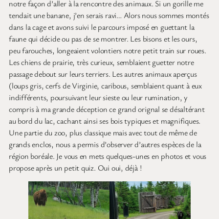
notre façon d’aller à la rencontre des animaux. Si un gorille me
tendait une banane, j’en serais ravi… Alors nous sommes montés
dans la cage et avons suivi le parcours imposé en guettant la
faune qui décide ou pas de se montrer. Les bisons et les ours,
peu farouches, longeaient volontiers notre petit train sur roues.
Les chiens de prairie, très curieux, semblaient guetter notre
passage debout sur leurs terriers. Les autres animaux aperçus
(loups gris, cerfs de Virginie, caribous, semblaient quant à eux
indifférents, poursuivant leur sieste ou leur rumination, y
compris à ma grande déception ce grand orignal se désaltérant
au bord du lac, cachant ainsi ses bois typiques et magnifiques.
Une partie du zoo, plus classique mais avec tout de même de
grands enclos, nous a permis d’observer d’autres espèces de la
région boréale. Je vous en mets quelques-unes en photos et vous
propose après un petit quiz. Oui oui, déjà !