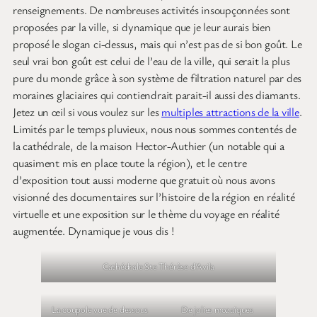
Le zoo paralympique
Rien à voir avec le zoo sauvage évoqué précédemment : ce refuge
accueille bien des animaux sauvages, mais pas ceux genre le petit
panda roux tout mignon qui attire les enfants et augmente les
ventes de peluches dans la boutique. Il est destiné aux éclopés,
aux tombés du nid, aux victimes de chauffards, aux amputés
d’une patte ou d’une aile, aux bébés devenus orphelins grâce au
chasseur qui a tiré sur leur mère. Tous les pensionnaires ici ont
une histoire, décrite sur la pancarte devant leur cage ou leur
enclos. Certains sont là temporairement, le temps de se retaper
ou de se sevrer avant d’être relâchés dans la nature. D’autres
sont hébergés au long cours, incapables de vivre sans assistance
humaine, parfois à cause des premiers contacts humains
justement (si vous rencontrez un animal en difficulté dans la
nature, prévenez les autorités mais surtout n’y touchez pas). ).
Ce fut en tout cas une visite touchante, dont nous vous