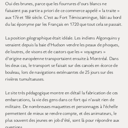
moraines glaciaires qui contiendrait parait-il aussi des diamants.
Jetez un œil si vous voulez sur les
multiples attractions de la ville
.
Limités par le temps pluvieux, nous nous sommes contentés de
la cathédrale, de la maison Hector-Authier (un notable qui a
quasiment mis en place toute la région), et le centre
d’exposition tout aussi moderne que gratuit où nous avons
visionné des documentaires sur l’histoire de la région en réalité
virtuelle et une exposition sur le thème du voyage en réalité
augmentée. Dynamique je vous dis !