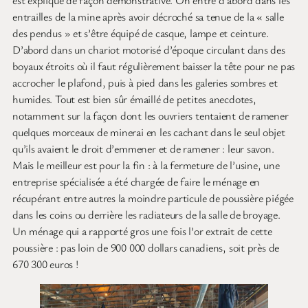
est expliqué de façon démonstrative. On entre d’abord dans les
entrailles de la mine après avoir décroché sa tenue de la « salle
des pendus » et s’être équipé de casque, lampe et ceinture.
D’abord dans un chariot motorisé d’époque circulant dans des
boyaux étroits où il faut régulièrement baisser la tête pour ne pas
accrocher le plafond, puis à pied dans les galeries sombres et
humides. Tout est bien sûr émaillé de petites anecdotes,
notamment sur la façon dont les ouvriers tentaient de ramener
quelques morceaux de minerai en les cachant dans le seul objet
qu’ils avaient le droit d’emmener et de ramener : leur savon.
Mais le meilleur est pour la fin : à la fermeture de l’usine, une
entreprise spécialisée a été chargée de faire le ménage en
récupérant entre autres la moindre particule de poussière piégée
dans les coins ou derrière les radiateurs de la salle de broyage.
Un ménage qui a rapporté gros une fois l’or extrait de cette
poussière : pas loin de 900 000 dollars canadiens, soit près de
670 300 euros !