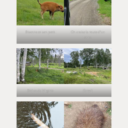
Bisonne et son petit
On croise la route d’un
ours
Biches de Virginie
Grizzli