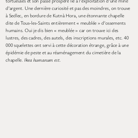
au XVème siècle, les bancs finement sculptés et l’orgue aux 4000
tuyaux que de façon inhabituelle on peut observer par le dessus
et l’arrière. Jésus lui-même, assis par terre l’air songeur, n’en
revient pas. La ville elle-même a son cachet avec ses ruelles
tortueuses et son passé prospère lié à l’exploitation d’une mine
d’argent. Une dernière curiosité et pas des moindres, on trouve
à Sedlec, en bordure de Kutnà Hora, une étonnante chapelle
dite de Tous-les-Saints entièrement « meublée » d’ossements
humains. Oui je dis bien « meublée » car on trouve ici des
lustres, des cadres, des autels, des inscriptions murales, etc. 40
000 squelettes ont servi à cette décoration étrange, grâce à une
épidémie de peste et au réaménagement du cimetière de la
chapelle.
Ikea humanum est
.