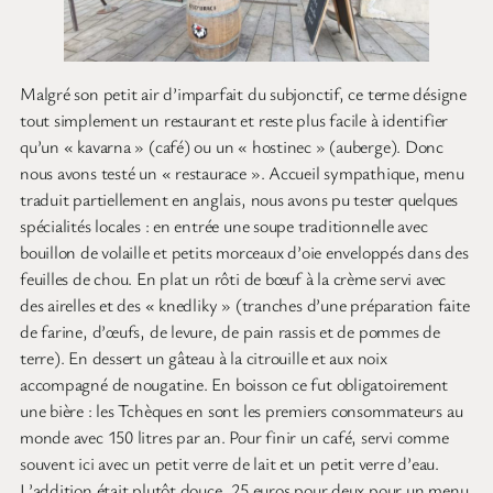
Malgré son petit air d’imparfait du subjonctif, ce terme désigne
tout simplement un restaurant et reste plus facile à identifier
qu’un « kavarna » (café) ou un « hostinec » (auberge). Donc
nous avons testé un « restaurace ». Accueil sympathique, menu
traduit partiellement en anglais, nous avons pu tester quelques
spécialités locales : en entrée une soupe traditionnelle avec
bouillon de volaille et petits morceaux d’oie enveloppés dans des
feuilles de chou. En plat un rôti de bœuf à la crème servi avec
des airelles et des « knedliky » (tranches d’une préparation faite
de farine, d’œufs, de levure, de pain rassis et de pommes de
terre). En dessert un gâteau à la citrouille et aux noix
accompagné de nougatine. En boisson ce fut obligatoirement
une bière : les Tchèques en sont les premiers consommateurs au
monde avec 150 litres par an. Pour finir un café, servi comme
souvent ici avec un petit verre de lait et un petit verre d’eau.
L’addition était plutôt douce, 25 euros pour deux pour un menu