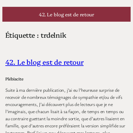
Aller
au
42. Le blog est de retour
contenu
Étiquette :
trdelnik
42. Le blog est de retour
Plébiscite
Suite à ma dernière publication, j’ai eu l’heureuse surprise de
recevoir de nombreux témoignages de sympathie et/ou de vifs
encouragements, J’ai découvert plus de lecteurs que je ne
l’imaginais, que chacun lisait à sa façon, de temps en temps ou
au contraire guettant la moindre sortie, que d’autres lisaient en
famille, que d’autres encore préféraient la version simplifiée sur
Instagram. Bref j’ai un peu découvert mes lecteurs, plus