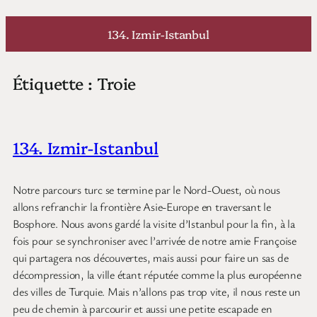
Aller
au
134. Izmir-Istanbul
contenu
Étiquette :
Troie
134. Izmir-Istanbul
Notre parcours turc se termine par le Nord-Ouest, où nous
allons refranchir la frontière Asie-Europe en traversant le
Bosphore. Nous avons gardé la visite d’Istanbul pour la fin, à la
fois pour se synchroniser avec l’arrivée de notre amie Françoise
qui partagera nos découvertes, mais aussi pour faire un sas de
décompression, la ville étant réputée comme la plus européenne
des villes de Turquie. Mais n’allons pas trop vite, il nous reste un
peu de chemin à parcourir et aussi une petite escapade en