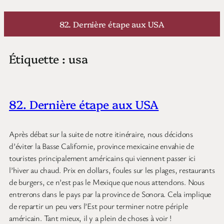
Aller
au
82. Dernière étape aux USA
contenu
Étiquette :
usa
82. Dernière étape aux USA
Après débat sur la suite de notre itinéraire, nous décidons
d’éviter la Basse Californie, province mexicaine envahie de
touristes principalement américains qui viennent passer ici
l’hiver au chaud. Prix en dollars, foules sur les plages, restaurants
de burgers, ce n’est pas le Mexique que nous attendons. Nous
entrerons dans le pays par la province de Sonora. Cela implique
de repartir un peu vers l’Est pour terminer notre périple
américain. Tant mieux, il y a plein de choses à voir !