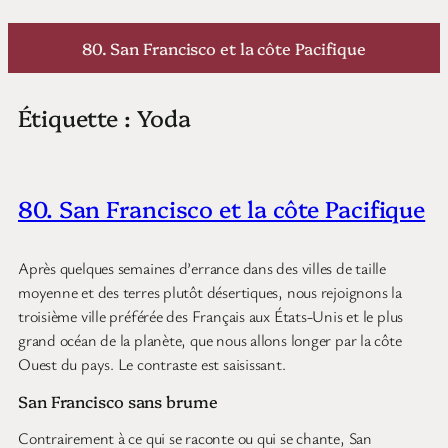
Aller
au
80. San Francisco et la côte Pacifique
contenu
Étiquette :
Yoda
80. San Francisco et la côte Pacifique
Après quelques semaines d’errance dans des villes de taille
moyenne et des terres plutôt désertiques, nous rejoignons la
troisième ville préférée des Français aux États-Unis et le plus
grand océan de la planète, que nous allons longer par la côte
Ouest du pays. Le contraste est saisissant.
San Francisco sans brume
Contrairement à ce qui se raconte ou qui se chante, San