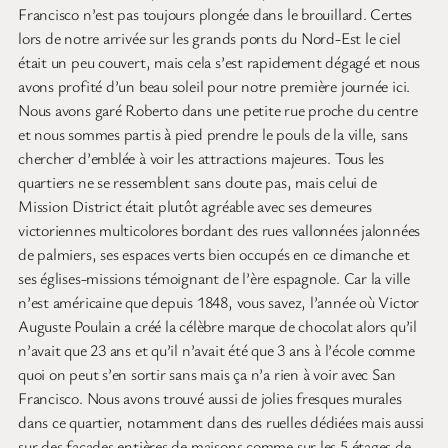
Francisco n’est pas toujours plongée dans le brouillard. Certes
lors de notre arrivée sur les grands ponts du Nord-Est le ciel
était un peu couvert, mais cela s’est rapidement dégagé et nous
avons profité d’un beau soleil pour notre première journée ici.
Nous avons garé Roberto dans une petite rue proche du centre
et nous sommes partis à pied prendre le pouls de la ville, sans
chercher d’emblée à voir les attractions majeures. Tous les
quartiers ne se ressemblent sans doute pas, mais celui de
Mission District était plutôt agréable avec ses demeures
victoriennes multicolores bordant des rues vallonnées jalonnées
de palmiers, ses espaces verts bien occupés en ce dimanche et
ses églises-missions témoignant de l’ère espagnole. Car la ville
n’est américaine que depuis 1848, vous savez, l’année où Victor
Auguste Poulain a créé la célèbre marque de chocolat alors qu’il
n’avait que 23 ans et qu’il n’avait été que 3 ans à l’école comme
quoi on peut s’en sortir sans mais ça n’a rien à voir avec San
Francisco. Nous avons trouvé aussi de jolies fresques murales
dans ce quartier, notamment dans des ruelles dédiées mais aussi
sur des façades entières de maisons comme sur les 5 étages de