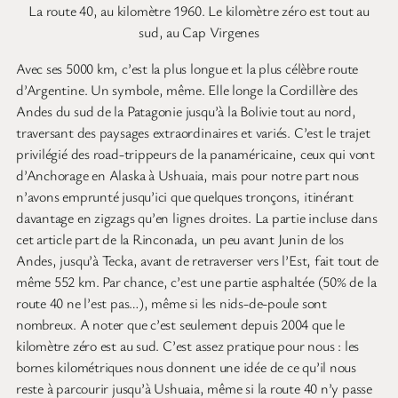
La route 40, au kilomètre 1960. Le kilomètre zéro est tout au
sud, au Cap Virgenes
Avec ses 5000 km, c’est la plus longue et la plus célèbre route
d’Argentine. Un symbole, même. Elle longe la Cordillère des
Andes du sud de la Patagonie jusqu’à la Bolivie tout au nord,
traversant des paysages extraordinaires et variés. C’est le trajet
privilégié des road-trippeurs de la panaméricaine, ceux qui vont
d’Anchorage en Alaska à Ushuaia, mais pour notre part nous
n’avons emprunté jusqu’ici que quelques tronçons, itinérant
davantage en zigzags qu’en lignes droites. La partie incluse dans
cet article part de la Rinconada, un peu avant Junin de los
Andes, jusqu’à Tecka, avant de retraverser vers l’Est, fait tout de
même 552 km. Par chance, c’est une partie asphaltée (50% de la
route 40 ne l’est pas…), même si les nids-de-poule sont
nombreux. A noter que c’est seulement depuis 2004 que le
kilomètre zéro est au sud. C’est assez pratique pour nous : les
bornes kilométriques nous donnent une idée de ce qu’il nous
reste à parcourir jusqu’à Ushuaia, même si la route 40 n’y passe