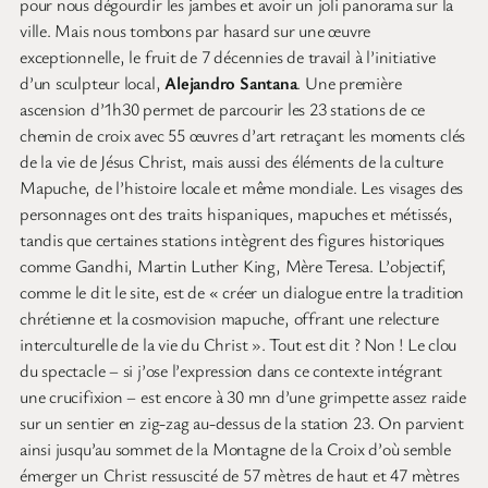
pour nous dégourdir les jambes et avoir un joli panorama sur la
ville. Mais nous tombons par hasard sur une œuvre
exceptionnelle, le fruit de 7 décennies de travail à l’initiative
d’un sculpteur local,
Alejandro Santana
. Une première
ascension d’1h30 permet de parcourir les 23 stations de ce
chemin de croix avec 55 œuvres d’art retraçant les moments clés
de la vie de Jésus Christ, mais aussi des éléments de la culture
Mapuche, de l’histoire locale et même mondiale. Les visages des
personnages ont des traits hispaniques, mapuches et métissés,
tandis que certaines stations intègrent des figures historiques
comme Gandhi, Martin Luther King, Mère Teresa. L’objectif,
comme le dit le site, est de « créer un dialogue entre la tradition
chrétienne et la cosmovision mapuche, offrant une relecture
interculturelle de la vie du Christ ». Tout est dit ? Non ! Le clou
du spectacle – si j’ose l’expression dans ce contexte intégrant
une crucifixion – est encore à 30 mn d’une grimpette assez raide
sur un sentier en zig-zag au-dessus de la station 23. On parvient
ainsi jusqu’au sommet de la Montagne de la Croix d’où semble
émerger un Christ ressuscité de 57 mètres de haut et 47 mètres