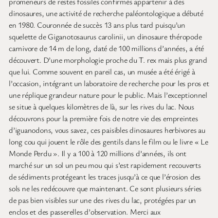
promeneurs de restes fossiles confirmés appartenir à des
dinosaures, une activité de recherche paléontologique a débuté
en 1980. Couronnée de succès 13 ans plus tard puisqu’un
squelette de Giganotosaurus carolinii, un dinosaure théropode
carnivore de 14 m de long, daté de 100 millions d’années, a été
découvert. D’une morphologie proche du T. rex mais plus grand
que lui. Comme souvent en pareil cas, un musée a été érigé à
l’occasion, intégrant un laboratoire de recherche pour les pros et
une réplique grandeur nature pour le public. Mais l’exceptionnel
se situe à quelques kilomètres de là, sur les rives du lac. Nous
découvrons pour la première fois de notre vie des empreintes
d’iguanodons, vous savez, ces paisibles dinosaures herbivores au
long cou qui jouent le rôle des gentils dans le film ou le livre « Le
Monde Perdu ». Il y a 100 à 120 millions d’années, ils ont
marché sur un sol un peu mou qui s’est rapidement recouverts
de sédiments protégeant les traces jusqu’à ce que l’érosion des
sols ne les redécouvre que maintenant. Ce sont plusieurs séries
de pas bien visibles sur une des rives du lac, protégées par un
enclos et des passerelles d’observation. Merci aux