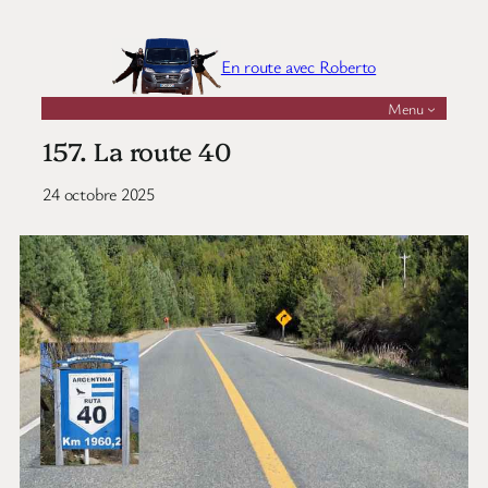
Aller
au
En route avec Roberto
contenu
Menu
157. La route 40
24 octobre 2025