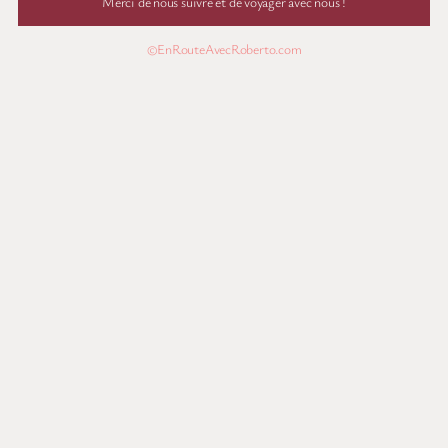
Merci de nous suivre et de voyager avec nous !
©EnRouteAvecRoberto.com