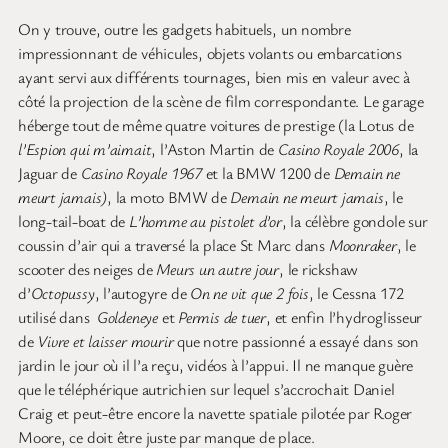
On y trouve, outre les gadgets habituels, un nombre
impressionnant de véhicules, objets volants ou embarcations
ayant servi aux différents tournages, bien mis en valeur avec à
côté la projection de la scène de film correspondante. Le garage
héberge tout de même quatre voitures de prestige (la Lotus de
l’Espion qui m’aimait
, l’Aston Martin de
Casino Royale 2006
, la
Jaguar de
Casino Royale 1967
et la BMW 1200 de
Demain ne
meurt jamais)
, la moto BMW de
Demain ne meurt jamais
, le
long-tail-boat de
L’homme au pistolet d’or
, la célèbre gondole sur
coussin d’air qui a traversé la place St Marc dans
Moonraker
, le
scooter des neiges de
Meurs un autre jour
, le rickshaw
d’
Octopussy
, l’autogyre de
On ne vit que 2 fois
, le Cessna 172
utilisé dans
Goldeneye
et
Permis de tuer
, et enfin l’hydroglisseur
de
Vivre et laisser mourir
que notre passionné a essayé dans son
jardin le jour où il l’a reçu, vidéos à l’appui. Il ne manque guère
que le téléphérique autrichien sur lequel s’accrochait Daniel
Craig et peut-être encore la navette spatiale pilotée par Roger
Moore, ce doit être juste par manque de place.