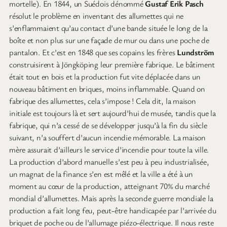
mortelle). En 1844, un Suédois dénommé
Gustaf Erik Pasch
résolut le problème en inventant des allumettes qui ne
s’enflammaient qu’au contact d’une bande située le long de la
boîte et non plus sur une façade de mur ou dans une poche de
pantalon. Et c’est en 1848 que ses copains les frères
Lundström
construisirent à Jöngköping leur première fabrique. Le bâtiment
était tout en bois et la production fut vite déplacée dans un
nouveau bâtiment en briques, moins inflammable. Quand on
fabrique des allumettes, cela s’impose ! Cela dit, la maison
initiale est toujours là et sert aujourd’hui de musée, tandis que la
fabrique, qui n’a cessé de se développer jusqu’à la fin du siècle
suivant, n’a souffert d’aucun incendie mémorable. La maison
mère assurait d’ailleurs le service d’incendie pour toute la ville.
La production d’abord manuelle s’est peu à peu industrialisée,
un magnat de la finance s’en est mêlé et la ville a été à un
moment au cœur de la production, atteignant 70% du marché
mondial d’allumettes. Mais après la seconde guerre mondiale la
production a fait long feu, peut-être handicapée par l’arrivée du
briquet de poche ou de l’allumage piézo-électrique. Il nous reste