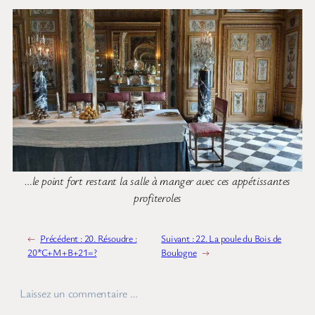
…le point fort restant la salle à manger avec ces appétissantes
profiteroles
←
Précédent :
20. Résoudre :
Suivant :
22. La poule du Bois de
20*C+M+B+21=?
Boulogne
→
Laissez un commentaire …