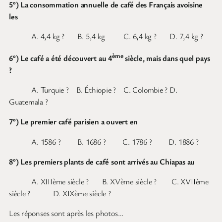
5°) La consommation annuelle de café des Français avoisine
les
A. 4,4 kg ? B. 5,4 kg C. 6,4 kg ? D. 7,4 kg ?
ème
6°) Le café a été découvert au 4
siècle, mais dans quel pays
?
A. Turquie ? B. Éthiopie ? C. Colombie ? D.
Guatemala ?
7°) Le premier café parisien a ouvert en
A. 1586 ? B. 1686 ? C. 1786 ? D. 1886 ?
8°) Les premiers plants de café sont arrivés au Chiapas au
A. XIIIème siècle ? B. XVème siècle ? C. XVIIème
siècle ? D. XIXème siècle ?
Les réponses sont après les photos…