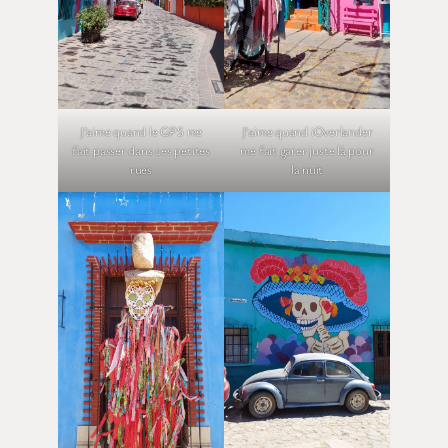
J’aime quand le GPS me
J’aime quand iOverlander
fait passer dans ces petites
me fait garer juste là pour
rues
la nuit