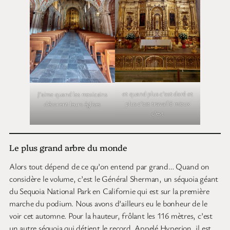
et quand plus c’est doré et
J’aime quand les mexicains
plus c’est travaillé mieux
décorent leurs églises
c’est
Le plus grand arbre du monde
Alors tout dépend de ce qu’on entend par grand… Quand on
considère le volume, c’est le Général Sherman, un séquoia géant
du Sequoia National Park en Californie qui est sur la première
marche du podium. Nous avons d’ailleurs eu le bonheur de le
voir cet automne. Pour la hauteur, frôlant les 116 mètres, c’est
un autre séquoia qui détient le record. Appelé Hyperion, il est