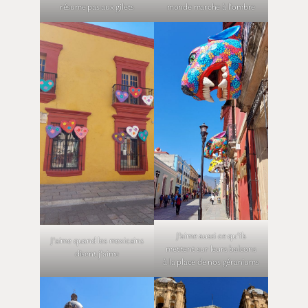
résume pas aux gilets
monde marche à l’ombre
J’aime aussi ce qu’ils
J’aime quand les mexicains
mettent sur leurs balcons
disent j’aime
à la place de nos géraniums