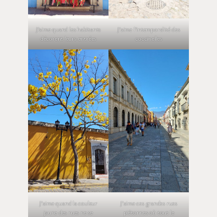
J’aime quand les habitants
J’aime l’intemporalité des
décorent leurs entrées
coccinelles
J’aime quand la couleur
J’aime ces grandes rues
jaune des rues ne se
piétonnes où tout le