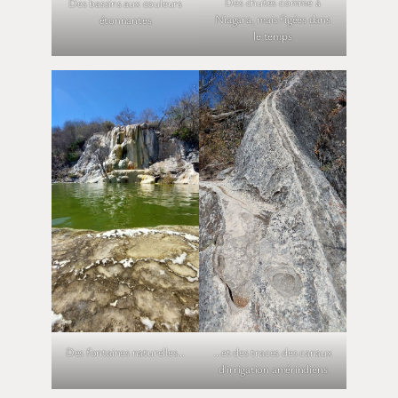
Des chutes comme à
Des bassins aux couleurs
Niagara, mais figées dans
étonnantes
le temps
…et des traces des canaux
Des fontaines naturelles…
d’irrigation amérindiens