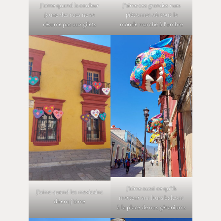
J’aime quand la couleur
J’aime ces grandes rues
jaune des rues ne se
piétonnes où tout le
résume pas aux gilets
monde marche à l’ombre
J’aime aussi ce qu’ils
J’aime quand les mexicains
mettent sur leurs balcons
disent j’aime
à la place de nos géraniums