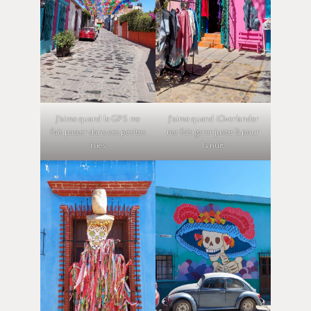
J’aime quand le GPS me
J’aime quand iOverlander
fait passer dans ces petites
me fait garer juste là pour
rues
la nuit