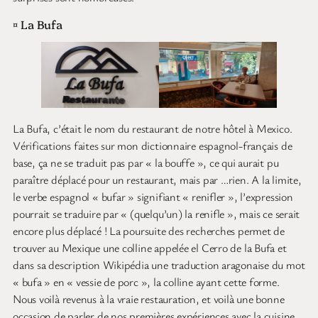
¤ La Bufa
La Bufa, c’était le nom du restaurant de notre hôtel à Mexico.
Vérifications faites sur mon dictionnaire espagnol-français de
base, ça ne se traduit pas par « la bouffe », ce qui aurait pu
paraître déplacé pour un restaurant, mais par …rien. A la limite,
le verbe espagnol « bufar » signifiant « renifler », l’expression
pourrait se traduire par « (quelqu’un) la renifle », mais ce serait
encore plus déplacé ! La poursuite des recherches permet de
trouver au Mexique une colline appelée el Cerro de la Bufa et
dans sa description Wikipédia une traduction aragonaise du mot
« bufa » en « vessie de porc », la colline ayant cette forme.
Nous voilà revenus à la vraie restauration, et voilà une bonne
occasion de parler de nos premières expériences avec la cuisine