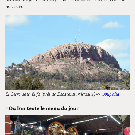
mexicaine.
El Cerro de la Bufa (près de Zacatecas, Mexique) ©
wikipedia
¤
Où l’on teste le menu du jour