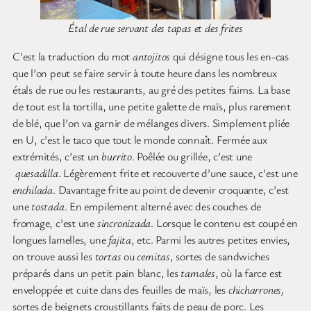
Étal de rue servant des tapas et des frites
C’est la traduction du mot
antojitos
qui désigne tous les en-cas
que l’on peut se faire servir à toute heure dans les nombreux
étals de rue ou les restaurants, au gré des petites faims. La base
de tout est la tortilla, une petite galette de maïs, plus rarement
de blé, que l’on va garnir de mélanges divers. Simplement pliée
en U, c’est le taco que tout le monde connaît. Fermée aux
extrémités, c’est un
burrito
. Poêlée ou grillée, c’est une
quesadilla
. Légèrement frite et recouverte d’une sauce, c’est une
enchilada
. Davantage frite au point de devenir croquante, c’est
une
tostada
. En empilement alterné avec des couches de
fromage, c’est une
sincronizada
. Lorsque le contenu est coupé en
longues lamelles, une
fajita
, etc. Parmi les autres petites envies,
on trouve aussi les
tortas
ou
cemitas
, sortes de sandwiches
préparés dans un petit pain blanc, les
tamales
, où la farce est
enveloppée et cuite dans des feuilles de maïs, les
chicharrones,
sortes de beignets croustillants faits de peau de porc. Les