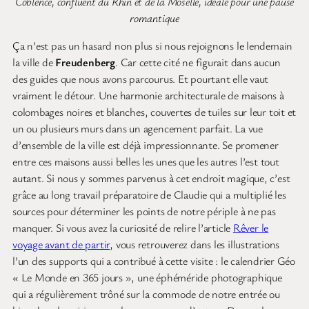
Coblence, confluent du Rhin et de la Moselle, idéale pour une pause
romantique
Ç
a n’est pas un hasard non plus si nous rejoignons le lendemain
la ville de
Freudenberg
. Car cette cité ne figurait dans aucun
des guides que nous avons parcourus. Et pourtant elle vaut
vraiment le détour. Une harmonie architecturale de maisons à
colombages noires et blanches, couvertes de tuiles sur leur toit et
un ou plusieurs murs dans un agencement parfait. La vue
d’ensemble de la ville est déjà impressionnante. Se promener
entre ces maisons aussi belles les unes que les autres l’est tout
autant. Si nous y sommes parvenus à cet endroit magique, c’est
grâce au long travail préparatoire de Claudie qui a multiplié les
sources pour déterminer les points de notre périple à ne pas
manquer. Si vous avez la curiosité de relire l’article
Rêver le
voyage avant de partir
, vous retrouverez dans les illustrations
l’un des supports qui a contribué à cette visite : le calendrier Géo
« Le Monde en 365 jours », une éphéméride photographique
qui a régulièrement trôné sur la commode de notre entrée ou