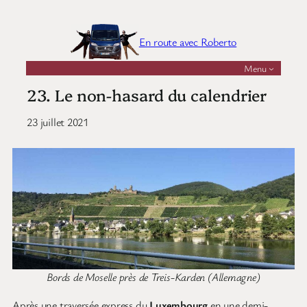
Aller
au
En route avec Roberto
contenu
Menu
23. Le non-hasard du calendrier
23 juillet 2021
Bords de Moselle près de Treis-Karden (Allemagne)
Après une traversée express du
Luxembourg
en une demi-