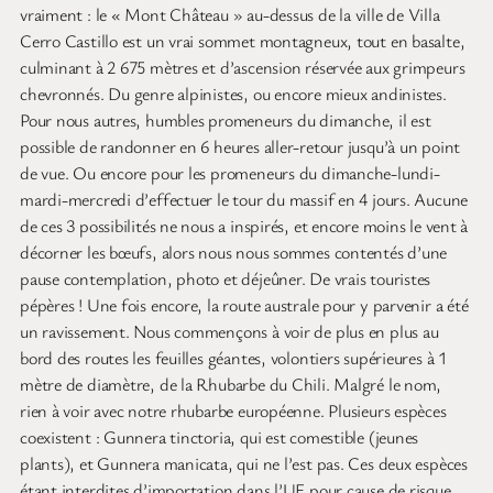
vraiment : le « Mont Château » au-dessus de la ville de Villa
Cerro Castillo est un vrai sommet montagneux, tout en basalte,
culminant à 2 675 mètres et d’ascension réservée aux grimpeurs
chevronnés. Du genre alpinistes, ou encore mieux andinistes.
Pour nous autres, humbles promeneurs du dimanche, il est
possible de randonner en 6 heures aller-retour jusqu’à un point
de vue. Ou encore pour les promeneurs du dimanche-lundi-
mardi-mercredi d’effectuer le tour du massif en 4 jours. Aucune
de ces 3 possibilités ne nous a inspirés, et encore moins le vent à
décorner les bœufs, alors nous nous sommes contentés d’une
pause contemplation, photo et déjeûner. De vrais touristes
pépères ! Une fois encore, la route australe pour y parvenir a été
un ravissement. Nous commençons à voir de plus en plus au
bord des routes les feuilles géantes, volontiers supérieures à 1
mètre de diamètre, de la Rhubarbe du Chili. Malgré le nom,
rien à voir avec notre rhubarbe européenne. Plusieurs espèces
coexistent : Gunnera tinctoria, qui est comestible (jeunes
plants), et Gunnera manicata, qui ne l’est pas. Ces deux espèces
étant interdites d’importation dans l’UE pour cause de risque