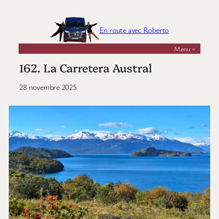
Aller
au
En route avec Roberto
contenu
Menu
162. La Carretera Austral
28 novembre 2025