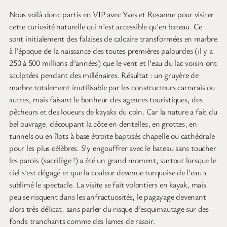
Nous voilà donc partis en VIP avec Yves et Rosanne pour visiter
cette curiosité naturelle qui n’est accessible qu’en bateau. Ce
sont initialement des falaises de calcaire transformées en marbre
à l’époque de la naissance des toutes premières palourdes (il y a
250 à 500 millions d’années) que le vent et l’eau du lac voisin ont
sculptées pendant des millénaires. Résultat : un gruyère de
marbre totalement inutilisable par les constructeurs carrarais ou
autres, mais faisant le bonheur des agences touristiques, des
pêcheurs et des loueurs de kayaks du coin. Car la nature a fait du
bel ouvrage, découpant la côte en dentelles, en grottes, en
tunnels ou en îlots à base étroite baptisés chapelle ou cathédrale
pour les plus célèbres. S’y engouffrer avec le bateau sans toucher
les parois (sacrilège !) a été un grand moment, surtout lorsque le
ciel s’est dégagé et que la couleur devenue turquoise de l’eau a
sublimé le spectacle. La visite se fait volontiers en kayak, mais
peu se risquent dans les anfractuosités, le pagayage devenant
alors très délicat, sans parler du risque d’esquimautage sur des
fonds tranchants comme des lames de rasoir.