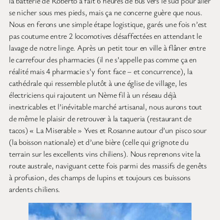
la batterie de Roberto a fait 6 heures de bus vers le sud pour aller
se nicher sous mes pieds, mais ça ne concerne guère que nous.
Nous en ferons une simple étape logistique, garés une fois n’est
pas coutume entre 2 locomotives désaffectées en attendant le
lavage de notre linge. Après un petit tour en ville à flâner entre
le carrefour des pharmacies (il ne s’appelle pas comme ça en
réalité mais 4 pharmacie s’y font face – et concurrence), la
cathédrale qui ressemble plutôt à une église de village, les
électriciens qui rajoutent un Nème fil à un réseau déjà
inextricables et l’inévitable marché artisanal, nous aurons tout
de même le plaisir de retrouver à la taqueria (restaurant de
tacos) « La Miserable » Yves et Rosanne autour d’un pisco sour
(la boisson nationale) et d’une bière (celle qui grignote du
terrain sur les excellents vins chiliens). Nous reprenons vite la
route australe, naviguant cette fois parmi des massifs de genêts
à profusion, des champs de lupins et toujours ces buissons
ardents chiliens.