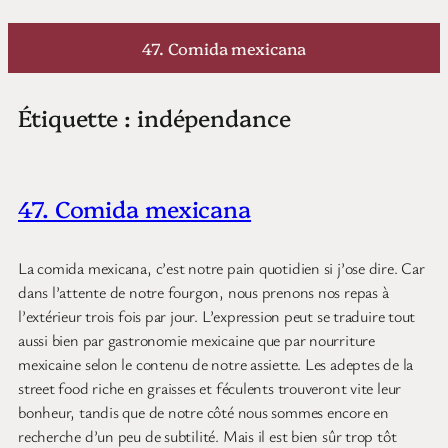
Aller
au
47. Comida mexicana
contenu
Étiquette :
indépendance
47. Comida mexicana
La comida mexicana, c’est notre pain quotidien si j’ose dire. Car
dans l’attente de notre fourgon, nous prenons nos repas à
l’extérieur trois fois par jour. L’expression peut se traduire tout
aussi bien par gastronomie mexicaine que par nourriture
mexicaine selon le contenu de notre assiette. Les adeptes de la
street food riche en graisses et féculents trouveront vite leur
bonheur, tandis que de notre côté nous sommes encore en
recherche d’un peu de subtilité. Mais il est bien sûr trop tôt