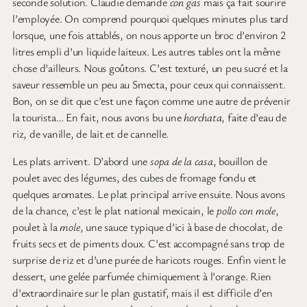
seconde solution. Claudie demande
con gas
mais ça fait sourire
l’employée. On comprend pourquoi quelques minutes plus tard
lorsque, une fois attablés, on nous apporte un broc d’environ 2
litres empli d’un liquide laiteux. Les autres tables ont la même
chose d’ailleurs. Nous goûtons. C’est texturé, un peu sucré et la
saveur ressemble un peu au Smecta, pour ceux qui connaissent.
Bon, on se dit que c’est une façon comme une autre de prévenir
la tourista… En fait, nous avons bu une
horchata
, faite d’eau de
riz, de vanille, de lait et de cannelle.
Les plats arrivent. D’abord une
sopa de la casa
, bouillon de
poulet avec des légumes, des cubes de fromage fondu et
quelques aromates. Le plat principal arrive ensuite. Nous avons
de la chance, c’est le plat national mexicain, le
pollo con mole
,
poulet à la
mole
, une sauce typique d’ici à base de chocolat, de
fruits secs et de piments doux. C’est accompagné sans trop de
surprise de riz et d’une purée de haricots rouges. Enfin vient le
dessert, une gelée parfumée chimiquement à l’orange. Rien
d’extraordinaire sur le plan gustatif, mais il est difficile d’en