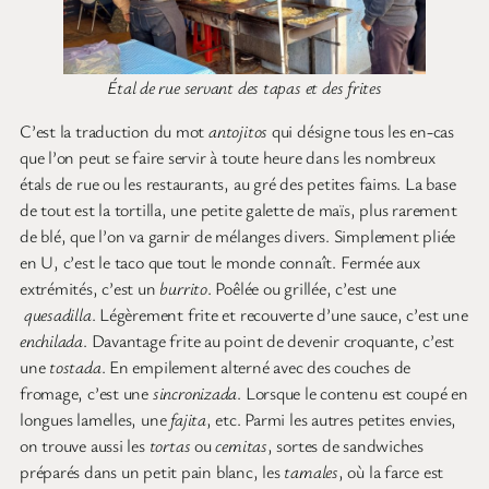
Étal de rue servant des tapas et des frites
C’est la traduction du mot
antojitos
qui désigne tous les en-cas
que l’on peut se faire servir à toute heure dans les nombreux
étals de rue ou les restaurants, au gré des petites faims. La base
de tout est la tortilla, une petite galette de maïs, plus rarement
de blé, que l’on va garnir de mélanges divers. Simplement pliée
en U, c’est le taco que tout le monde connaît. Fermée aux
extrémités, c’est un
burrito
. Poêlée ou grillée, c’est une
quesadilla
. Légèrement frite et recouverte d’une sauce, c’est une
enchilada
. Davantage frite au point de devenir croquante, c’est
une
tostada
. En empilement alterné avec des couches de
fromage, c’est une
sincronizada
. Lorsque le contenu est coupé en
longues lamelles, une
fajita
, etc. Parmi les autres petites envies,
on trouve aussi les
tortas
ou
cemitas
, sortes de sandwiches
préparés dans un petit pain blanc, les
tamales
, où la farce est