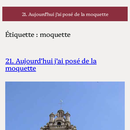
Aller
au
21. Aujourd’hui j’ai posé de la moquette
contenu
Étiquette :
moquette
21. Aujourd’hui j’ai posé de la
moquette