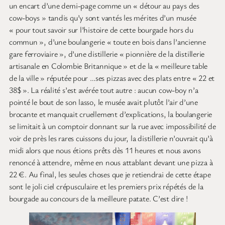
un encart d’une demi-page comme un « détour au pays des
cow-boys » tandis qu’y sont vantés les mérites d’un musée
« pour tout savoir sur l’histoire de cette bourgade hors du
commun », d’une boulangerie « toute en bois dans l’ancienne
gare ferroviaire », d’une distillerie « pionnière de la distillerie
artisanale en Colombie Britannique » et de la « meilleure table
de la ville » réputée pour …ses pizzas avec des plats entre « 22 et
38$ ». La réalité s’est avérée tout autre : aucun cow-boy n’a
pointé le bout de son lasso, le musée avait plutôt l’air d’une
brocante et manquait cruellement d’explications, la boulangerie
se limitait à un comptoir donnant sur la rue avec impossibilité de
voir de près les rares cuissons du jour, la distillerie n’ouvrait qu’à
midi alors que nous étions prêts dès 11 heures et nous avons
renoncé à attendre, même en nous attablant devant une pizza à
22 €. Au final, les seules choses que je retiendrai de cette étape
sont le joli ciel crépusculaire et les premiers prix répétés de la
bourgade au concours de la meilleure patate. C’est dire !