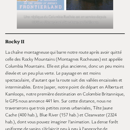
Une réplique du Columbia Redivia est en service depuis
1958 au Disneyland d’Anaheim en Californie
Rocky II
La chaîne montagneuse qui barre notre route après avoir quitté
celle des Rocky Mountains (Montagnes Rocheuses) est appelée
Columbia Mountains. Elle est plus ancienne, donc un peu moins
élevée et un peu plus verte. Le paysage en est moins
spectaculaire, d’autant que la route suit des vallées encaissées et
interminables. Entre Jasper, notre point de départ en Alberta et
Kamloops, notre première destination en Colombie Britannique,
le GPS nous annonce 441 km. Sur cette distance, nous ne
traverserons que trois petites zones urbanisées, Tête Jaune
Cache (400 hab.), Blue River (157 hab.) et Clearwater (2324
hab.), dont vous pouvez imaginer l’animation. La dense forêt
uniforme de sapins s’éclaircit peu à peu à l’approche de