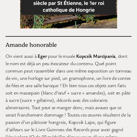
Amande honorable
On vient aussi à
Eger
pour le musée
Kopcsik Marcipania
, dont
le nom est déjà un peu évocateur du contenu. Quel point
commun peut rassembler dans une même exposition un tonneau
de vin, une horloge sur pied, un gramophone, un livre de contes
de fées et une salle baroque ? Eh bien tous ces objets sont faits
soit en massepain (blanc d’œuf + sucre + amandes), soit en pâte
à sucre (sucre + gélatine), décorés avec des colorants
alimentaires. Tout peut se manger donc, mais avouez que ce
serait franchement dommage ! Toutes ces œuvres résultent de la
passion d’un pâtissier hongrois, Kopcsik Lajos, qui figure
d’ailleurs sur le Livre Guinness des Records pour avoir gagné
l’équivalent-JO de 10 médailles d’or au cours d’une même