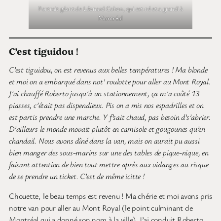
Portrait géant de Léonard Cohen, qui est né et a grandi à
Montréal
C’est tiguidou
!
C’est tiguidou, on est revenus aux belles températures ! Ma blonde
et moi on a embarqué dans not’ roulotte pour aller au Mont Royal.
J’ai chauffé Roberto jusqu’à un stationnement, ça m’a coûté 13
piasses, c’était pas dispendieux. Pis on a mis nos espadrilles et on
est partis prendre une marche. Y f’sait chaud, pas besoin d’s’abrier.
D’ailleurs le monde movait plutôt en camisole et gougounes qu’en
chandail. Nous avons dîné dans la van, mais on aurait pu aussi
bien manger des sous-marins sur une des tables de pique-nique, en
faisant attention de bien tout mettre après aux vidanges au risque
de se prendre un ticket. C’est de même icitte !
Chouette, le beau temps est revenu ! Ma chérie et moi avons pris
notre van pour aller au Mont Royal (le point culminant de
Montréal qui a donné son nom à la ville). J’ai conduit Roberto