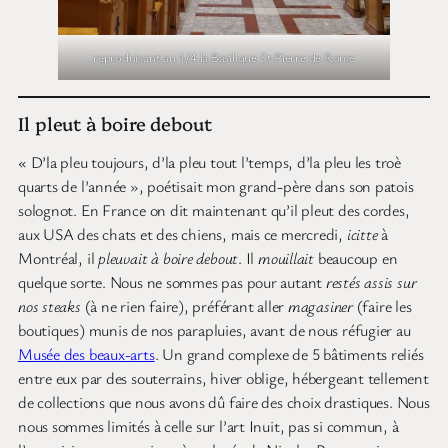
reproduisant au 1/4 la Basilique St Pierre de Rome
Il pleut à boire debout
« D’la pleu toujours, d’la pleu tout l’temps, d’la pleu les troè
quarts de l’année », poétisait mon grand-père dans son patois
solognot. En France on dit maintenant qu’il pleut des cordes,
aux USA des chats et des chiens, mais ce mercredi,
icitte
à
Montréal, il
pleuvait à boire debout
. Il
mouillait
beaucoup en
quelque sorte. Nous ne sommes pas pour autant
restés assis sur
nos steaks
(à ne rien faire), préférant aller
magasiner
(faire les
boutiques) munis de nos parapluies, avant de nous réfugier au
Musée des beaux-arts
. Un grand complexe de 5 bâtiments reliés
entre eux par des souterrains, hiver oblige, hébergeant tellement
de collections que nous avons dû faire des choix drastiques. Nous
nous sommes limités à celle sur l’art Inuit, pas si commun, à