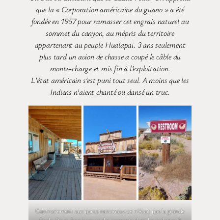
que la « Corporation américaine du guano » a été
fondée en 1957 pour ramasser cet engrais naturel au
sommet du canyon, au mépris du territoire
appartenant au peuple Hualapai. 3 ans seulement
plus tard un avion de chasse a coupé le câble du
monte-charge et mis fin à l’exploitation.
L’état américain s’est puni tout seul. A moins que les
Indiens n’aient chanté ou dansé un truc.
Contrairement aux parcs nationaux ce n’était pas la grande
foule. Peut-être à cause des serpents dans les toilettes ?