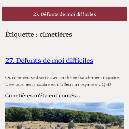
Aller
au
27. Défunts de moi difficiles
contenu
Étiquette :
cimetières
27. Défunts de moi difficiles
Ou comment se divertir avec un thème franchement macabre.
Divertissement macabre est d’ailleurs un oxymore. CQFD
Cimetières m’étaient contés…